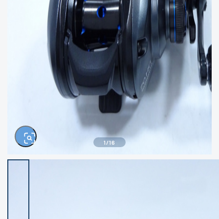
きるもの、改造品も含む
悪
イシグロ西尾店
イシグロ三河安城店
※ルアー、エギ、雑品、その他につきましては
ランク表記はございません。 状態は写真にて
ご確認ください。
イシグロ半田店
イシグロ岡崎若松店
イシグロ岡崎大樹寺店
イシグロ焼津店
イシグロ掛川店
イシグロ沼津店
1
/
16
イシグロ駿東柿田川店
イシグロ豊川店
イシグロ磐田店
イシグロ富士店