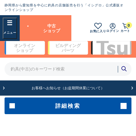
静岡県から愛知県を中心に釣具の店舗販売を行う「イシグロ」公式通販オ
ランクとは？
ンラインショップ
フリーワード
0
中古
SA
ショップ
ログイン
カート
お気に入り
新古品（メーカー問屋から仕
オンライン
ビルディング
入れた未使用品）
良
ショップ
パーツ
商品カテゴリ
※店頭展示時の置き傷が付いている
ものも含む
竿・ルアーロッド(5)
竿・ルアーロッド(64425)
リール・カスタムパーツ(35767)
A
ルアー・エギ(1812)
お客様へお知らせ（お盆期間休業について）
傷が極めて少ない極上品
その他・雑品(1066)
メーカー
詳細検索
B+
使用感や傷は少なく比較的美
店舗
品