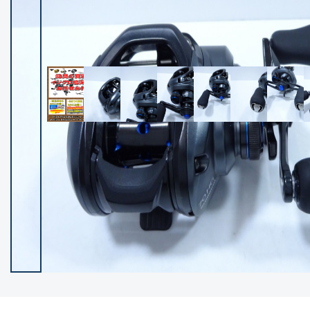
イシグロ御殿場店
イシグロ伊東店
ランク
(102528)
SA
(2966)
A
(17340)
B+
(12322)
B
(22007)
C
(38874)
C-
(5167)
D
(2205)
ランクについて