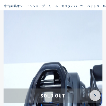
イシグロ鳴海店
中古釣具オンラインショップ
リール・カスタムパーツ
ベイトリール
B
イシグロフレスポ鈴鹿店
使用感や傷はあるが全体的に
イシグロ津高茶屋店
綺麗な良品
イシグロ西春店
C
イシグロカインズモール彦根店
使用感や傷のある一般的な中
イシグロ中川かの里店
古品
イシグロ静岡中吉田店
C-
イシグロ名東引山店
かなり使用感があり、全体的
イシグロ豊田店
に目立つ傷が多い品
イシグロ豊橋向山店
イシグロ岐阜店
D
SOLD OUT
イシグロ高林店
著しく状態が悪いが使用はで