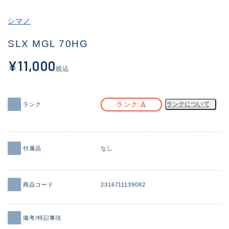
その他
シマノ
新商品
(2091)
SLX MGL 70HG
おすすめ
(177)
¥11,000
税込
値下げ品
(14299)
OH済
(943)
A
ランク
ランクについて
ランク
DCチェック済
(1339)
在庫有のみ
(21944)
付属品
なし
価格
商品コード
2316711139082
この条件で検索する
備考/特記事項