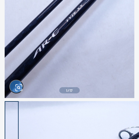
きるもの、改造品も含む
悪
イシグロ西尾店
イシグロ三河安城店
※ルアー、エギ、雑品、その他につきましては
ランク表記はございません。 状態は写真にて
ご確認ください。
イシグロ半田店
イシグロ岡崎大樹寺店
イシグロ岡崎若松店
イシグロ焼津店
イシグロ掛川店
イシグロ沼津店
1
/
17
イシグロ駿東柿田川店
イシグロ豊川店
イシグロ磐田店
イシグロ富士店