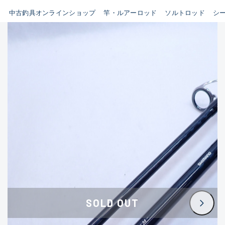
イシグロ鳴海店
中古釣具オンラインショップ
竿・ルアーロッド
ソルトロッド
シ
B
イシグロフレスポ鈴鹿店
使用感や傷はあるが全体的に
イシグロ津高茶屋店
綺麗な良品
イシグロ西春店
C
イシグロカインズモール彦根店
使用感や傷のある一般的な中
イシグロ中川かの里店
古品
イシグロ静岡中吉田店
C-
イシグロ名東引山店
かなり使用感があり、全体的
イシグロ豊田店
に目立つ傷が多い品
イシグロ豊橋向山店
イシグロ岐阜店
D
SOLD OUT
イシグロ高林店
著しく状態が悪いが使用はで