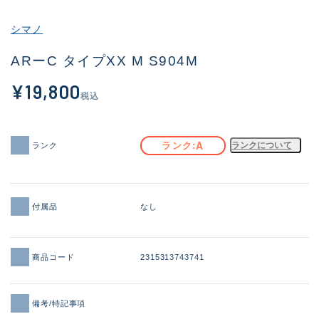
その他
シマノ
新商品
(2068)
ARーC タイプXX M S904M
おすすめ
(168)
¥19,800
税込
値下げ品
(14299)
OH済
(943)
A
ランク
ランクについて
ランク
DCチェック済
(1338)
在庫有のみ
(21965)
付属品
なし
価格
商品コード
2315313743741
この条件で検索する
備考/特記事項