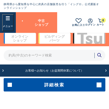
静岡県から愛知県を中心に釣具の店舗販売を行う「イシグロ」公式通販オ
ランクとは？
ンラインショップ
フリーワード
0
中古
SA
ショップ
ログイン
カート
お気に入り
新古品（メーカー問屋から仕
オンライン
ビルディング
入れた未使用品）
良
ショップ
パーツ
商品カテゴリ
※店頭展示時の置き傷が付いている
ものも含む
竿・ルアーロッド(5)
竿・ルアーロッド(64409)
リール・カスタムパーツ(35762)
A
ルアー・エギ(1812)
お客様へお知らせ（お盆期間休業について）
傷が極めて少ない極上品
その他・雑品(1066)
メーカー
詳細検索
B+
使用感や傷は少なく比較的美
店舗
品