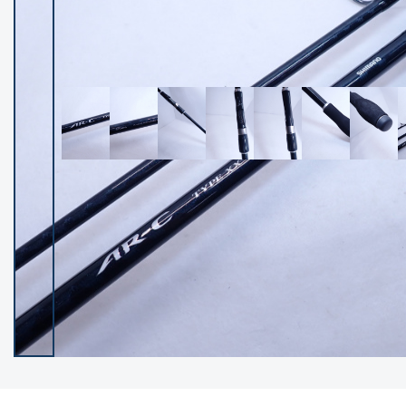
イシグロ御殿場店
イシグロ伊東店
ランク
(102507)
SA
(2962)
A
(17338)
B+
(12316)
B
(22007)
C
(38869)
C-
(5163)
D
(2205)
ランクについて