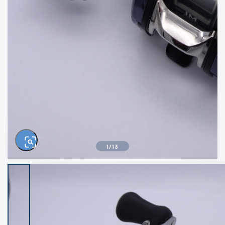
きるもの、改造品も含む
悪
イシグロ西尾店
イシグロ三河安城店
※ルアー、エギ、雑品、その他につきましては
ランク表記はございません。 状態は写真にて
ご確認ください。
イシグロ岡崎大樹寺店
イシグロ半田店
イシグロ岡崎若松店
イシグロ焼津店
イシグロ掛川店
イシグロ沼津店
1
/
13
イシグロ駿東柿田川店
イシグロ豊川店
イシグロ磐田店
イシグロ富士店