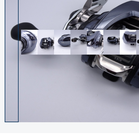
イシグロ御殿場店
イシグロ伊東店
ランク
(102041)
SA
(2940)
A
(17262)
B+
(12263)
B
(21930)
C
(38687)
C-
(5133)
D
(2189)
ランクについて