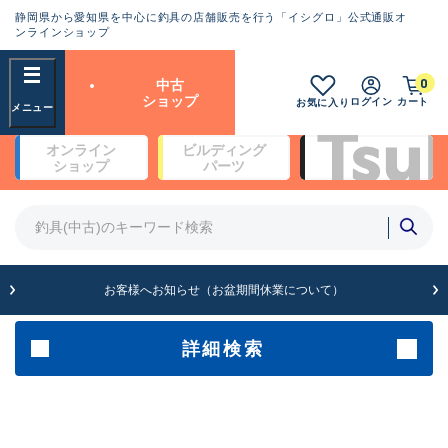
静岡県から愛知県を中心に釣具の店舗販売を行う「イシグロ」公式通販オ
ランクとは？
ンラインショップ
フリーワード
0
中古
SA
ショップ
ログイン
カート
お気に入り
新古品（メーカー問屋から仕
オンライン
ビルディング
入れた未使用品）
良
ショップ
パーツ
商品カテゴリ
※店頭展示時の置き傷が付いている
ものも含む
竿・ルアーロッド(4)
竿・ルアーロッド(64141)
リール・カスタムパーツ(35575)
A
ルアー・エギ(1807)
お客様へお知らせ（お盆期間休業について）
傷が極めて少ない極上品
その他・雑品(1061)
メーカー
詳細検索
B+
使用感や傷は少なく比較的美
店舗
品