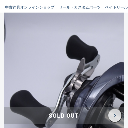
イシグロ鳴海店
中古釣具オンラインショップ
リール・カスタムパーツ
ベイトリール
B
イシグロフレスポ鈴鹿店
使用感や傷はあるが全体的に
イシグロ津高茶屋店
綺麗な良品
イシグロ西春店
C
イシグロ中川かの里店
使用感や傷のある一般的な中
イシグロカインズモール彦根店
古品
イシグロ静岡中吉田店
C-
イシグロ名東引山店
かなり使用感があり、全体的
イシグロ豊田店
に目立つ傷が多い品
イシグロ豊橋向山店
イシグロ岐阜店
D
SOLD OUT
イシグロ高林店
著しく状態が悪いが使用はで