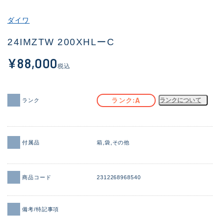
その他
ダイワ
新商品
(1911)
24IMZTW 200XHLーC
おすすめ
(170)
¥88,000
税込
値下げ品
(14306)
OH済
(933)
A
ランク
ランクについて
ランク
DCチェック済
(1329)
在庫有のみ
(22150)
付属品
箱
袋
その他
価格
商品コード
2312268968540
この条件で検索する
備考/特記事項