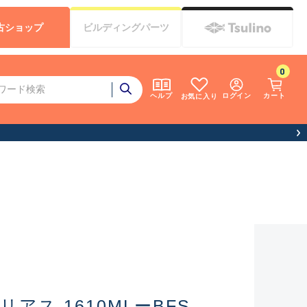
古
ショップ
ビルディング
パーツ
0
ログイン
カート
ヘルプ
お気に入り
アス 1610MLーBFS