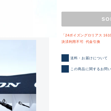
SO
「24ポイズングロリアス 16
決済利用不可: 代金引換
ランクとは？
送料・お届けについて
この商品に関するお問
新古品（メーカー問屋から
品）
SA
※店頭展示時の置き傷が付いて
傷が極めて少ない極上品
A