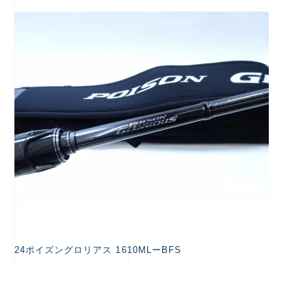
悪
24ポイズングロリアス 1610MLーBFS