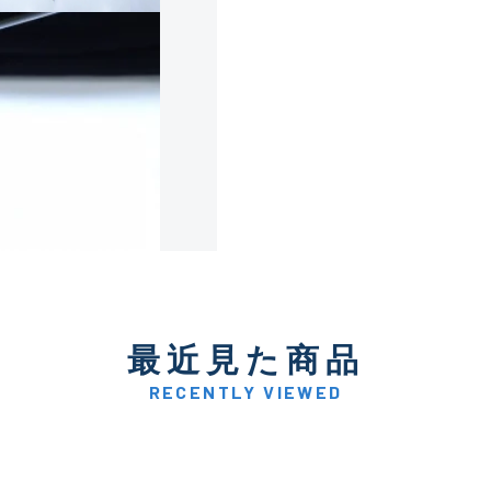
使用感や傷は少なく比較的
B+
使用感や傷はあるが全体的
B
使用感や傷のある一般的な
C
かなり使用感があり、全体
最近見た商品
C-
い品
RECENTLY VIEWED
著しく状態が悪いが使用は
D
品も含む