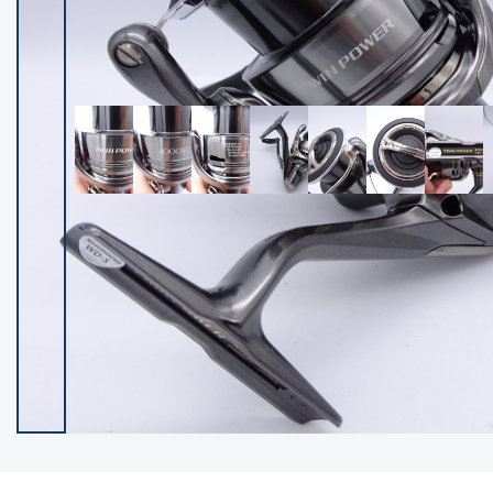
イシグロ御殿場店
イシグロ伊東店
ランク
(102534)
SA
(2966)
A
(17340)
B+
(12322)
B
(22010)
C
(38877)
C-
(5167)
D
(2205)
ランクについて