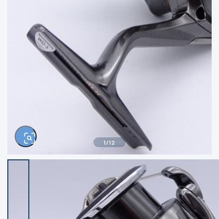
きるもの、改造品も含む
悪
イシグロ西尾店
イシグロ三河安城店
※ルアー、エギ、雑品、その他につきましては
ランク表記はございません。 状態は写真にて
ご確認ください。
イシグロ半田店
イシグロ岡崎若松店
イシグロ岡崎大樹寺店
イシグロ焼津店
イシグロ掛川店
イシグロ沼津店
1
/
12
イシグロ駿東柿田川店
イシグロ豊川店
イシグロ磐田店
イシグロ富士店