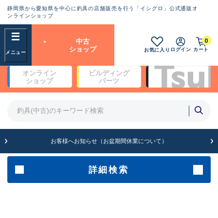
静岡県から愛知県を中心に釣具の店舗販売を行う「イシグロ」公式通販オ
ランクとは？
ンラインショップ
フリーワード
0
中古
SA
ショップ
ログイン
カート
お気に入り
新古品（メーカー問屋から仕
オンライン
ビルディング
入れた未使用品）
良
ショップ
パーツ
商品カテゴリ
※店頭展示時の置き傷が付いている
ものも含む
竿・ルアーロッド(5)
竿・ルアーロッド(64430)
リール・カスタムパーツ(35768)
A
ルアー・エギ(1812)
お客様へお知らせ（お盆期間休業について）
傷が極めて少ない極上品
その他・雑品(1066)
メーカー
詳細検索
B+
使用感や傷は少なく比較的美
店舗
品