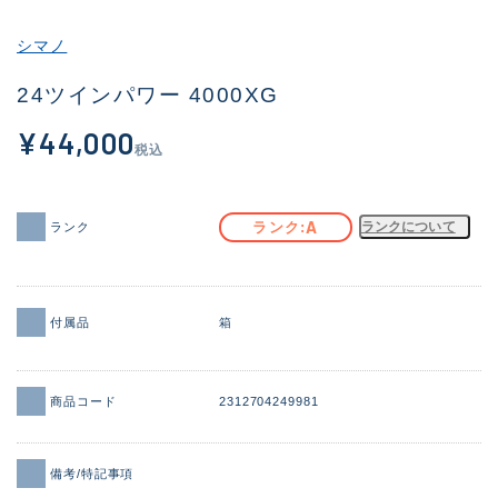
その他
シマノ
新商品
(2097)
24ツインパワー 4000XG
おすすめ
(177)
¥44,000
税込
値下げ品
(14299)
OH済
(943)
A
ランク
ランクについて
ランク
DCチェック済
(1339)
在庫有のみ
(21945)
付属品
箱
価格
商品コード
2312704249981
この条件で検索する
備考/特記事項