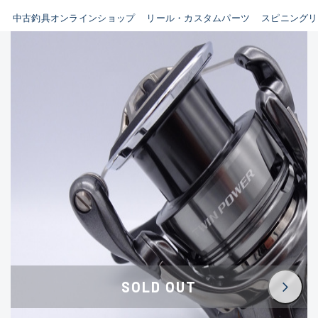
イシグロ鳴海店
中古釣具オンラインショップ
リール・カスタムパーツ
スピニングリ
B
イシグロフレスポ鈴鹿店
使用感や傷はあるが全体的に
イシグロ津高茶屋店
綺麗な良品
イシグロ西春店
C
イシグロ中川かの里店
使用感や傷のある一般的な中
イシグロカインズモール彦根店
古品
イシグロ静岡中吉田店
C-
イシグロ名東引山店
かなり使用感があり、全体的
イシグロ豊田店
に目立つ傷が多い品
イシグロ豊橋向山店
イシグロ岐阜店
D
SOLD OUT
イシグロ高林店
著しく状態が悪いが使用はで