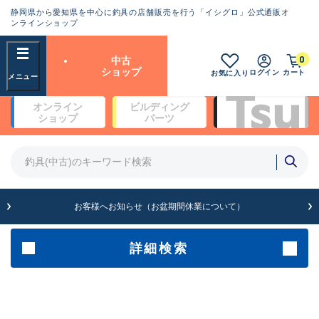
静岡県から愛知県を中心に釣具の店舗販売を行う「イシグロ」公式通販オ
ランクとは？
ンラインショップ
フリーワード
0
中古
SA
ショップ
ログイン
カート
お気に入り
新古品（メーカー問屋から仕
オンライン
ビルディング
入れた未使用品）
良
ショップ
パーツ
商品カテゴリ
※店頭展示時の置き傷が付いている
ものも含む
竿・ルアーロッド(5)
竿・ルアーロッド(64416)
リール・カスタムパーツ(35764)
A
ルアー・エギ(1812)
お客様へお知らせ（お盆期間休業について）
傷が極めて少ない極上品
その他・雑品(1066)
メーカー
詳細検索
B+
使用感や傷は少なく比較的美
店舗
品