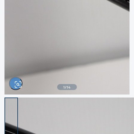
きるもの、改造品も含む
悪
イシグロ西尾店
イシグロ三河安城店
※ルアー、エギ、雑品、その他につきましては
ランク表記はございません。 状態は写真にて
ご確認ください。
イシグロ半田店
イシグロ岡崎大樹寺店
イシグロ岡崎若松店
イシグロ焼津店
イシグロ掛川店
イシグロ沼津店
1
/
14
イシグロ駿東柿田川店
イシグロ豊川店
イシグロ磐田店
イシグロ富士店