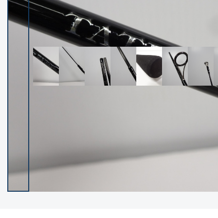
イシグロ御殿場店
イシグロ伊東店
ランク
(102516)
SA
(2966)
A
(17339)
B+
(12317)
B
(22008)
C
(38870)
C-
(5164)
D
(2205)
ランクについて