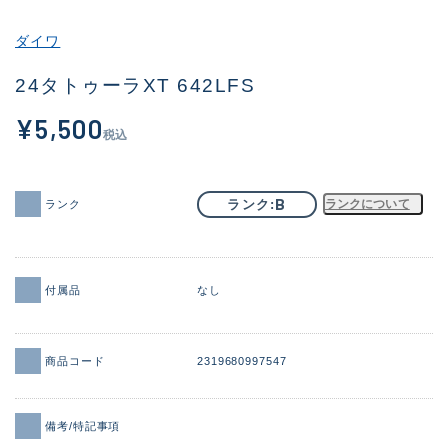
その他
ダイワ
新商品
(2077)
24タトゥーラXT 642LFS
おすすめ
(168)
¥5,500
税込
値下げ品
(14299)
OH済
(943)
B
ランク
ランクについて
ランク
DCチェック済
(1338)
在庫有のみ
(21970)
付属品
なし
価格
商品コード
2319680997547
この条件で検索する
備考/特記事項