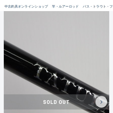
イシグロ鳴海店
中古釣具オンラインショップ
竿・ルアーロッド
バス・トラウト・フ
B
イシグロフレスポ鈴鹿店
使用感や傷はあるが全体的に
イシグロ津高茶屋店
綺麗な良品
イシグロ西春店
C
イシグロカインズモール彦根店
使用感や傷のある一般的な中
イシグロ中川かの里店
古品
イシグロ静岡中吉田店
C-
イシグロ名東引山店
かなり使用感があり、全体的
イシグロ豊田店
に目立つ傷が多い品
イシグロ豊橋向山店
イシグロ岐阜店
D
SOLD OUT
イシグロ高林店
著しく状態が悪いが使用はで