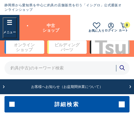
静岡県から愛知県を中心に釣具の店舗販売を行う「イシグロ」公式通販オ
ランクとは？
ンラインショップ
フリーワード
0
中古
SA
ショップ
ログイン
カート
お気に入り
新古品（メーカー問屋から仕
オンライン
ビルディング
入れた未使用品）
良
ショップ
パーツ
商品カテゴリ
※店頭展示時の置き傷が付いている
ものも含む
竿・ルアーロッド(4)
竿・ルアーロッド(64262)
リール・カスタムパーツ(35649)
A
ルアー・エギ(1807)
お客様へお知らせ（お盆期間休業について）
傷が極めて少ない極上品
その他・雑品(1061)
メーカー
詳細検索
B+
使用感や傷は少なく比較的美
店舗
品