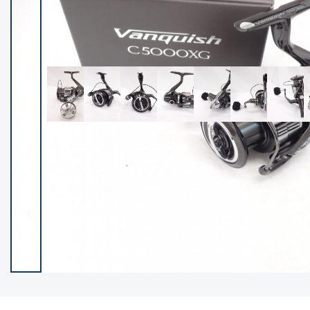
イシグロ御殿場店
イシグロ伊東店
ランク
(102236)
SA
(2950)
A
(17300)
B+
(12281)
B
(21962)
C
(38765)
C-
(5142)
D
(2197)
ランクについて