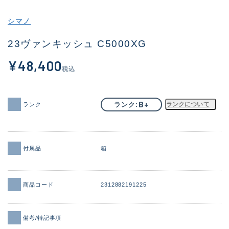
その他
シマノ
新商品
(1886)
23ヴァンキッシュ C5000XG
おすすめ
(156)
¥48,400
税込
値下げ品
(14303)
OH済
(936)
B+
ランク
ランクについて
ランク
DCチェック済
(1336)
在庫有のみ
(22072)
付属品
箱
価格
商品コード
2312882191225
この条件で検索する
備考/特記事項