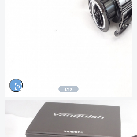
きるもの、改造品も含む
悪
イシグロ西尾店
イシグロ三河安城店
※ルアー、エギ、雑品、その他につきましては
ランク表記はございません。 状態は写真にて
ご確認ください。
イシグロ岡崎大樹寺店
イシグロ半田店
イシグロ岡崎若松店
イシグロ焼津店
イシグロ掛川店
イシグロ沼津店
1
/
10
イシグロ駿東柿田川店
イシグロ豊川店
イシグロ磐田店
イシグロ富士店