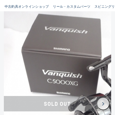
イシグロ鳴海店
中古釣具オンラインショップ
リール・カスタムパーツ
スピニングリ
B
イシグロフレスポ鈴鹿店
使用感や傷はあるが全体的に
イシグロ津高茶屋店
綺麗な良品
イシグロ西春店
C
イシグロカインズモール彦根店
使用感や傷のある一般的な中
イシグロ中川かの里店
古品
イシグロ静岡中吉田店
C-
イシグロ名東引山店
かなり使用感があり、全体的
イシグロ豊田店
に目立つ傷が多い品
イシグロ豊橋向山店
イシグロ岐阜店
D
SOLD OUT
イシグロ高林店
著しく状態が悪いが使用はで