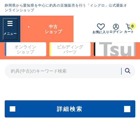
静岡県から愛知県を中心に釣具の店舗販売を行う「イシグロ」公式通販オ
ランクとは？
ンラインショップ
フリーワード
0
中古
SA
ショップ
ログイン
カート
お気に入り
新古品（メーカー問屋から仕
オンライン
ビルディング
入れた未使用品）
良
ショップ
パーツ
商品カテゴリ
※店頭展示時の置き傷が付いている
ものも含む
竿・ルアーロッド(4)
竿・ルアーロッド(64360)
リール・カスタムパーツ(35696)
A
ルアー・エギ(1811)
傷が極めて少ない極上品
その他・雑品(1063)
メーカー
詳細検索
B+
使用感や傷は少なく比較的美
店舗
品