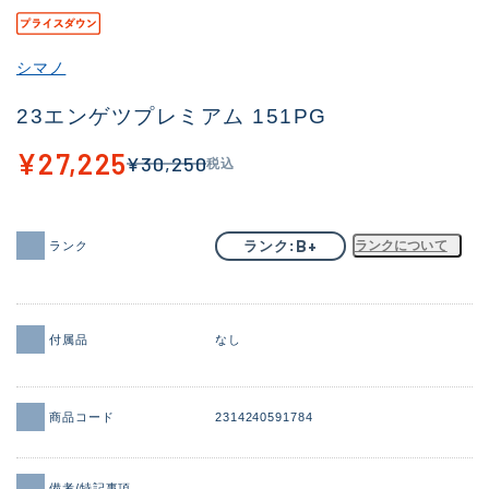
その他
シマノ
新商品
(2044)
23エンゲツプレミアム 151PG
おすすめ
(183)
¥27,225
¥30,250
税込
値下げ品
(14301)
OH済
(936)
B+
ランク
ランクについて
ランク
DCチェック済
(1337)
在庫有のみ
(22013)
価格
付属品
なし
商品コード
2314240591784
この条件で検索する
備考/特記事項