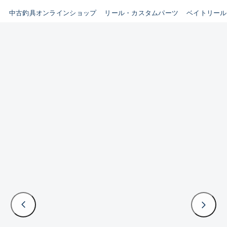
イシグロ鳴海店
中古釣具オンラインショップ
リール・カスタムパーツ
ベイトリール
B
イシグロフレスポ鈴鹿店
使用感や傷はあるが全体的に
イシグロ津高茶屋店
綺麗な良品
イシグロ西春店
C
イシグロ中川かの里店
使用感や傷のある一般的な中
イシグロカインズモール彦根店
古品
イシグロ静岡中吉田店
C-
イシグロ名東引山店
かなり使用感があり、全体的
イシグロ豊田店
に目立つ傷が多い品
イシグロ豊橋向山店
イシグロ岐阜店
D
イシグロ高林店
著しく状態が悪いが使用はで