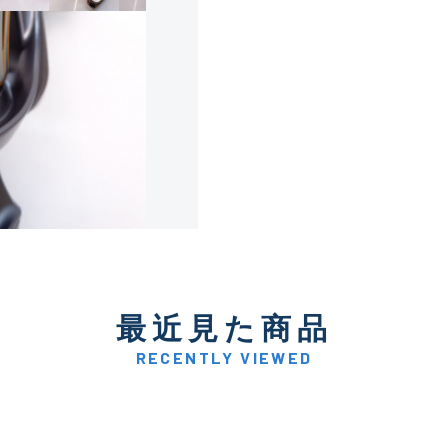
使用感や傷は少なく比較的
B+
使用感や傷はあるが全体的
B
使用感や傷のある一般的な
C
かなり使用感があり、全体
最近見た商品
C-
い品
RECENTLY VIEWED
著しく状態が悪いが使用は
D
品も含む