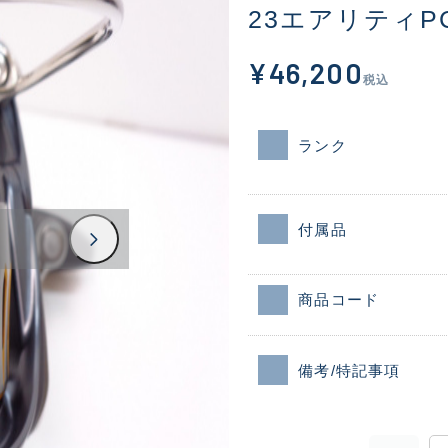
23エアリティPC 
¥46,200
税込
ランク
付属品
商品コード
備考/特記事項