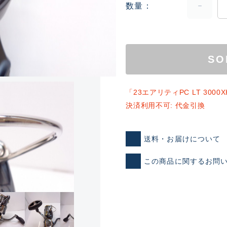
数量
SO
「23エアリティPC LT 30
決済利用不可: 代金引換
ランクとは？
送料・お届けについて
新古品（メーカー問屋から
この商品に関するお問
品）
SA
※店頭展示時の置き傷が付いて
傷が極めて少ない極上品
A