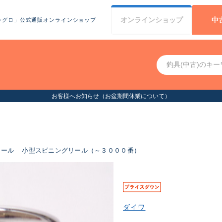
オンライン
ショップ
中
シグロ」公式通販オンラインショップ
（お盆期間休業について）
リール
小型スピニングリール（～３０００番）
ダイワ