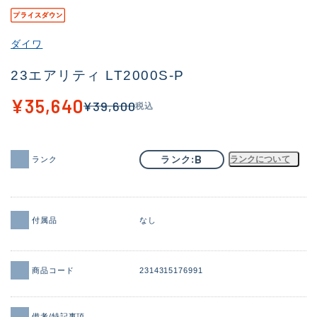
その他
ダイワ
新商品
(1998)
23エアリティ LT2000S-P
おすすめ
(177)
¥35,640
¥39,600
税込
値下げ品
(14305)
OH済
(933)
B
ランク
ランクについて
ランク
DCチェック済
(1328)
在庫有のみ
(22155)
価格
付属品
なし
商品コード
2314315176991
この条件で検索する
備考/特記事項