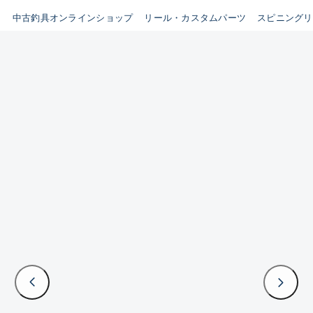
イシグロ鳴海店
中古釣具オンラインショップ
リール・カスタムパーツ
スピニングリ
B
イシグロフレスポ鈴鹿店
使用感や傷はあるが全体的に
イシグロ津高茶屋店
綺麗な良品
イシグロ西春店
C
イシグロ中川かの里店
使用感や傷のある一般的な中
イシグロカインズモール彦根店
古品
イシグロ静岡中吉田店
C-
イシグロ名東引山店
かなり使用感があり、全体的
イシグロ豊田店
に目立つ傷が多い品
イシグロ豊橋向山店
イシグロ岐阜店
D
イシグロ高林店
著しく状態が悪いが使用はで