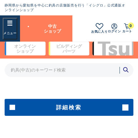
静岡県から愛知県を中心に釣具の店舗販売を行う「イシグロ」公式通販オ
ランクとは？
ンラインショップ
フリーワード
0
中古
SA
ショップ
ログイン
カート
お気に入り
新古品（メーカー問屋から仕
オンライン
ビルディング
入れた未使用品）
良
ショップ
パーツ
商品カテゴリ
※店頭展示時の置き傷が付いている
ものも含む
竿・ルアーロッド(4)
竿・ルアーロッド(64190)
リール・カスタムパーツ(35604)
A
ルアー・エギ(1807)
傷が極めて少ない極上品
その他・雑品(1061)
メーカー
詳細検索
B+
使用感や傷は少なく比較的美
店舗
品