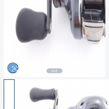
きるもの、改造品も含む
悪
イシグロ西尾店
イシグロ三河安城店
※ルアー、エギ、雑品、その他につきましては
ランク表記はございません。 状態は写真にて
ご確認ください。
イシグロ半田店
イシグロ岡崎大樹寺店
イシグロ岡崎若松店
イシグロ焼津店
イシグロ掛川店
イシグロ沼津店
1
/
12
イシグロ駿東柿田川店
イシグロ磐田店
イシグロ豊川店
イシグロ富士店