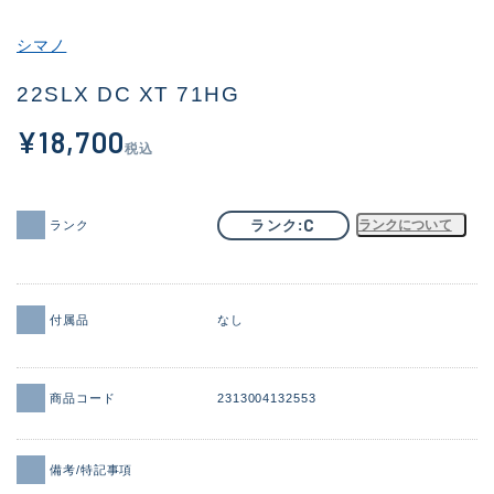
その他
シマノ
新商品
(1956)
22SLX DC XT 71HG
おすすめ
(164)
¥18,700
税込
値下げ品
(14301)
OH済
(936)
C
ランク
ランクについて
ランク
DCチェック済
(1337)
在庫有のみ
(21991)
付属品
なし
価格
商品コード
2313004132553
この条件で検索する
備考/特記事項