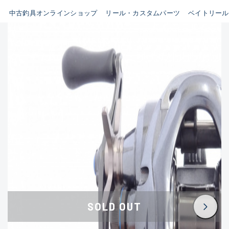
イシグロ鳴海店
中古釣具オンラインショップ
リール・カスタムパーツ
ベイトリール
B
イシグロフレスポ鈴鹿店
使用感や傷はあるが全体的に
イシグロ津高茶屋店
綺麗な良品
イシグロ西春店
C
イシグロ中川かの里店
使用感や傷のある一般的な中
イシグロカインズモール彦根店
古品
イシグロ静岡中吉田店
C-
イシグロ名東引山店
かなり使用感があり、全体的
イシグロ豊田店
に目立つ傷が多い品
イシグロ豊橋向山店
イシグロ岐阜店
D
SOLD OUT
イシグロ高林店
著しく状態が悪いが使用はで