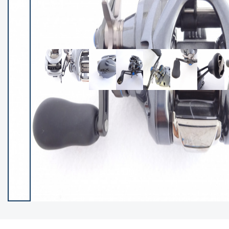
イシグロ御殿場店
イシグロ伊東店
ランク
(102400)
SA
(2953)
A
(17318)
B+
(12301)
B
(21990)
C
(38837)
C-
(5150)
D
(2205)
ランクについて