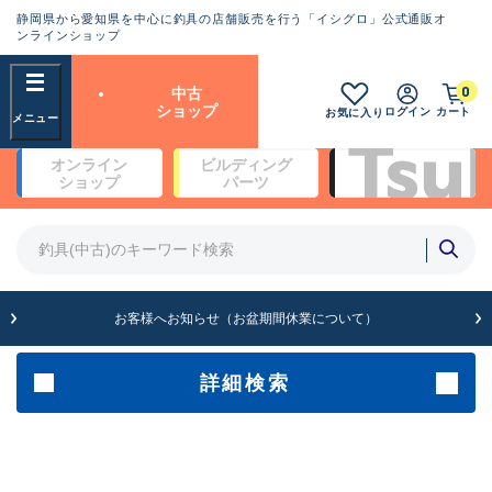
静岡県から愛知県を中心に釣具の店舗販売を行う「イシグロ」公式通販オ
ランクとは？
ンラインショップ
フリーワード
0
中古
SA
ショップ
ログイン
カート
お気に入り
新古品（メーカー問屋から仕
オンライン
ビルディング
入れた未使用品）
良
ショップ
パーツ
商品カテゴリ
※店頭展示時の置き傷が付いている
ものも含む
竿・ルアーロッド(4)
竿・ルアーロッド(64369)
リール・カスタムパーツ(35700)
A
ルアー・エギ(1811)
お客様へお知らせ（お盆期間休業について）
傷が極めて少ない極上品
その他・雑品(1063)
メーカー
詳細検索
B+
使用感や傷は少なく比較的美
店舗
品