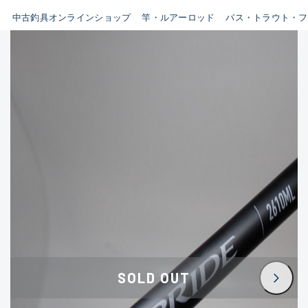
イシグロ鳴海店
中古釣具オンラインショップ
竿・ルアーロッド
バス・トラウト・フ
B
イシグロフレスポ鈴鹿店
使用感や傷はあるが全体的に
イシグロ津高茶屋店
綺麗な良品
イシグロ西春店
C
イシグロカインズモール彦根店
使用感や傷のある一般的な中
イシグロ中川かの里店
古品
イシグロ静岡中吉田店
C-
イシグロ名東引山店
かなり使用感があり、全体的
イシグロ豊田店
に目立つ傷が多い品
イシグロ豊橋向山店
イシグロ岐阜店
D
SOLD OUT
イシグロ高林店
著しく状態が悪いが使用はで