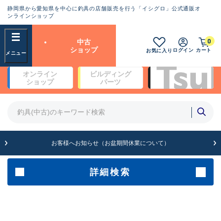
静岡県から愛知県を中心に釣具の店舗販売を行う「イシグロ」公式通販オ
ランクとは？
ンラインショップ
フリーワード
0
中古
SA
ショップ
ログイン
カート
お気に入り
新古品（メーカー問屋から仕
オンライン
ビルディング
入れた未使用品）
良
ショップ
パーツ
商品カテゴリ
※店頭展示時の置き傷が付いている
ものも含む
竿・ルアーロッド(4)
竿・ルアーロッド(64262)
リール・カスタムパーツ(35650)
A
ルアー・エギ(1807)
お客様へお知らせ（お盆期間休業について）
傷が極めて少ない極上品
その他・雑品(1061)
メーカー
詳細検索
B+
使用感や傷は少なく比較的美
店舗
品