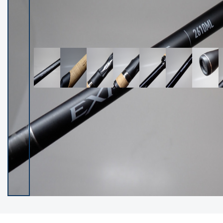
イシグロ御殿場店
イシグロ伊東店
ランク
(102237)
SA
(2950)
A
(17300)
B+
(12281)
B
(21962)
C
(38766)
C-
(5142)
D
(2197)
ランクについて