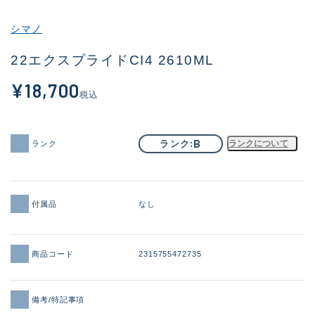
その他
シマノ
新商品
(1886)
22エクスプライドCI4 2610ML
おすすめ
(156)
¥18,700
税込
値下げ品
(14303)
OH済
(936)
B
ランク
ランクについて
ランク
DCチェック済
(1336)
在庫有のみ
(22079)
付属品
なし
価格
商品コード
2315755472735
この条件で検索する
備考/特記事項