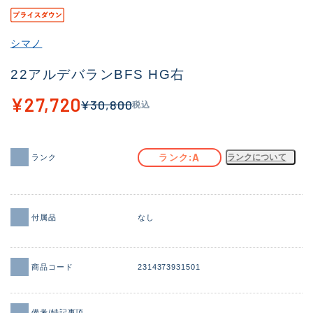
その他
シマノ
新商品
(2034)
22アルデバランBFS HG右
おすすめ
(164)
¥27,720
¥30,800
税込
値下げ品
(14300)
OH済
(943)
A
ランク
ランクについて
ランク
DCチェック済
(1338)
在庫有のみ
(21971)
価格
付属品
なし
商品コード
2314373931501
この条件で検索する
備考/特記事項