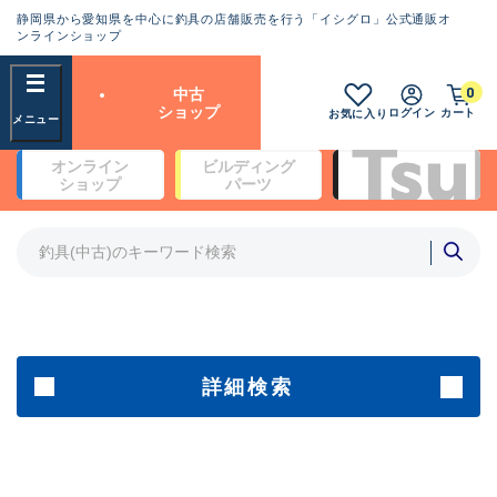
静岡県から愛知県を中心に釣具の店舗販売を行う「イシグロ」公式通販オ
ランクとは？
ンラインショップ
フリーワード
0
中古
SA
ショップ
ログイン
カート
お気に入り
新古品（メーカー問屋から仕
オンライン
ビルディング
入れた未使用品）
良
ショップ
パーツ
商品カテゴリ
※店頭展示時の置き傷が付いている
ものも含む
竿・ルアーロッド(5)
竿・ルアーロッド(64391)
リール・カスタムパーツ(35755)
A
ルアー・エギ(1813)
傷が極めて少ない極上品
その他・雑品(1065)
メーカー
詳細検索
B+
使用感や傷は少なく比較的美
店舗
品