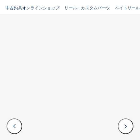
イシグロ鳴海店
中古釣具オンラインショップ
リール・カスタムパーツ
ベイトリール
B
イシグロフレスポ鈴鹿店
使用感や傷はあるが全体的に
イシグロ津高茶屋店
綺麗な良品
イシグロ西春店
C
イシグロカインズモール彦根店
使用感や傷のある一般的な中
イシグロ中川かの里店
古品
イシグロ静岡中吉田店
C-
イシグロ名東引山店
かなり使用感があり、全体的
イシグロ豊田店
に目立つ傷が多い品
イシグロ豊橋向山店
イシグロ岐阜店
D
イシグロ高林店
著しく状態が悪いが使用はで