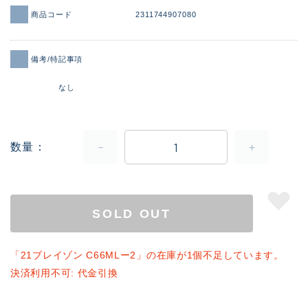
きるもの、改造品も含む
悪
イシグロ西尾店
商品コード
2311744907080
イシグロ三河安城店
※ルアー、エギ、雑品、その他につきましては
ランク表記はございません。 状態は写真にて
備考/特記事項
ご確認ください。
イシグロ岡崎大樹寺店
なし
イシグロ半田店
イシグロ岡崎若松店
イシグロ焼津店
数量
イシグロ掛川店
イシグロ沼津店
SOLD OUT
イシグロ駿東柿田川店
イシグロ豊川店
「21ブレイゾン C66MLー2」の在庫が1個不足しています。
決済利用不可: 代金引換
イシグロ磐田店
イシグロ富士店