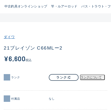
イシグロ鳴海店
中古釣具オンラインショップ
竿・ルアーロッド
バス・トラウト・フ
B
イシグロフレスポ鈴鹿店
使用感や傷はあるが全体的に
イシグロ津高茶屋店
綺麗な良品
イシグロ西春店
ダイワ
C
イシグロカインズモール彦根店
使用感や傷のある一般的な中
21ブレイゾン C66MLー2
イシグロ中川かの里店
古品
¥6,600
イシグロ静岡中吉田店
税込
C-
イシグロ名東引山店
かなり使用感があり、全体的
C
ランク
ランクについて
イシグロ豊田店
ランク
に目立つ傷が多い品
イシグロ豊橋向山店
イシグロ岐阜店
D
付属品
なし
イシグロ高林店
著しく状態が悪いが使用はで