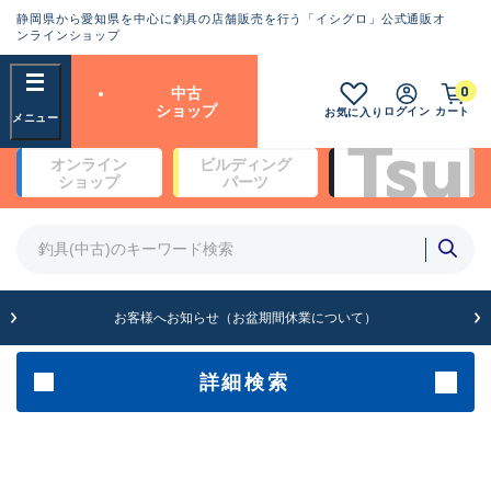
静岡県から愛知県を中心に釣具の店舗販売を行う「イシグロ」公式通販オ
ランクとは？
ンラインショップ
フリーワード
0
中古
SA
ショップ
ログイン
カート
お気に入り
新古品（メーカー問屋から仕
オンライン
ビルディング
入れた未使用品）
良
ショップ
パーツ
商品カテゴリ
※店頭展示時の置き傷が付いている
ものも含む
竿・ルアーロッド(4)
竿・ルアーロッド(64190)
リール・カスタムパーツ(35604)
A
ルアー・エギ(1807)
お客様へお知らせ（お盆期間休業について）
傷が極めて少ない極上品
その他・雑品(1061)
メーカー
詳細検索
B+
使用感や傷は少なく比較的美
店舗
品