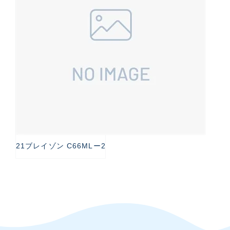
その他
新商品
(1851)
おすすめ
(160)
値下げ品
(14305)
OH済
(933)
DCチェック済
(1328)
在庫有のみ
(22109)
21ブレイゾン C66MLー2
価格
この条件で検索する