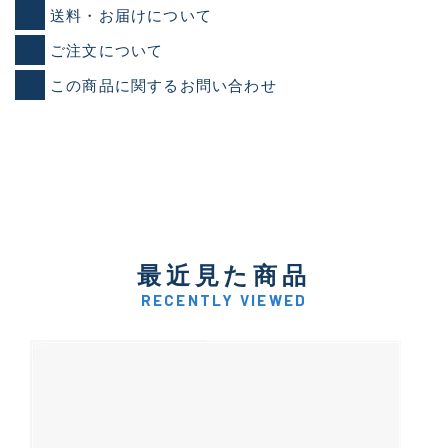
送料・お届けについて
イシグロ御殿場店
ご注文について
イシグロ伊東店
この商品に関するお問い合わせ
ランク
(102119)
SA
(2946)
A
(17275)
B+
(12268)
B
(21943)
最近見た商品
RECENTLY VIEWED
C
(38721)
C-
(5135)
D
(2192)
ランクについて