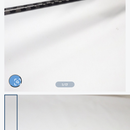
きるもの、改造品も含む
悪
イシグロ西尾店
イシグロ三河安城店
※ルアー、エギ、雑品、その他につきましては
ランク表記はございません。 状態は写真にて
ご確認ください。
イシグロ岡崎大樹寺店
イシグロ半田店
イシグロ岡崎若松店
イシグロ焼津店
イシグロ掛川店
イシグロ沼津店
1
/
17
イシグロ駿東柿田川店
イシグロ豊川店
イシグロ磐田店
イシグロ富士店