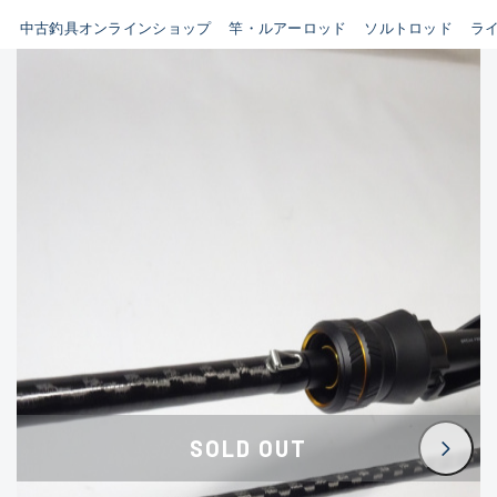
イシグロ鳴海店
中古釣具オンラインショップ
竿・ルアーロッド
ソルトロッド
ラ
B
イシグロフレスポ鈴鹿店
使用感や傷はあるが全体的に
イシグロ津高茶屋店
綺麗な良品
イシグロ西春店
C
イシグロ中川かの里店
使用感や傷のある一般的な中
イシグロカインズモール彦根店
古品
イシグロ静岡中吉田店
C-
イシグロ名東引山店
かなり使用感があり、全体的
イシグロ豊田店
に目立つ傷が多い品
イシグロ豊橋向山店
イシグロ岐阜店
D
SOLD OUT
イシグロ高林店
著しく状態が悪いが使用はで