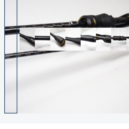
イシグロ御殿場店
イシグロ伊東店
ランク
(102122)
SA
(2946)
A
(17275)
B+
(12268)
B
(21943)
C
(38724)
C-
(5135)
D
(2192)
ランクについて