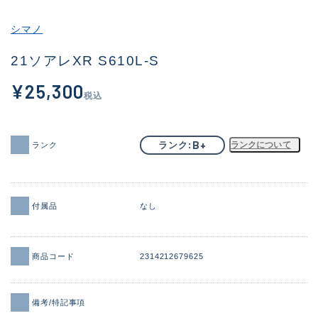
その他
シマノ
新商品
(1856)
21ソアレXR S610L-S
おすすめ
(161)
¥25,300
税込
値下げ品
(14304)
OH済
(933)
B+
ランク
ランクについて
ランク
DCチェック済
(1328)
在庫有のみ
(22097)
付属品
なし
価格
商品コード
2314212679625
この条件で検索する
備考/特記事項