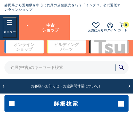
静岡県から愛知県を中心に釣具の店舗販売を行う「イシグロ」公式通販オ
ランクとは？
ンラインショップ
フリーワード
0
中古
SA
ショップ
ログイン
カート
お気に入り
新古品（メーカー問屋から仕
オンライン
ビルディング
入れた未使用品）
良
ショップ
パーツ
商品カテゴリ
※店頭展示時の置き傷が付いている
ものも含む
竿・ルアーロッド(4)
竿・ルアーロッド(64189)
リール・カスタムパーツ(35608)
A
ルアー・エギ(1807)
お客様へお知らせ（お盆期間休業について）
傷が極めて少ない極上品
その他・雑品(1061)
メーカー
詳細検索
B+
使用感や傷は少なく比較的美
店舗
品