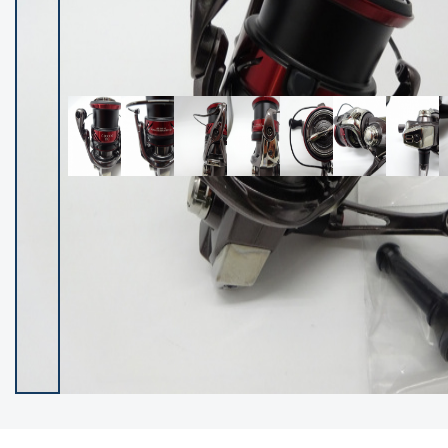
イシグロ御殿場店
イシグロ伊東店
ランク
(102527)
SA
(2966)
A
(17340)
B+
(12322)
B
(22007)
C
(38873)
C-
(5167)
D
(2205)
ランクについて