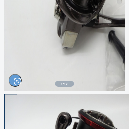
きるもの、改造品も含む
悪
イシグロ西尾店
イシグロ三河安城店
※ルアー、エギ、雑品、その他につきましては
ランク表記はございません。 状態は写真にて
ご確認ください。
イシグロ半田店
イシグロ岡崎若松店
イシグロ岡崎大樹寺店
イシグロ焼津店
イシグロ掛川店
イシグロ沼津店
1
/
12
イシグロ駿東柿田川店
イシグロ豊川店
イシグロ磐田店
イシグロ富士店