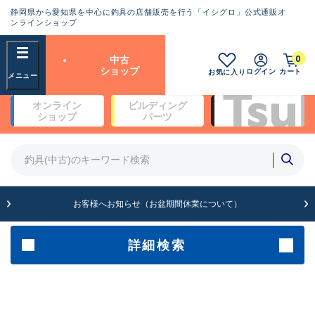
静岡県から愛知県を中心に釣具の店舗販売を行う「イシグロ」公式通販オ
ランクとは？
ンラインショップ
フリーワード
0
中古
SA
ショップ
ログイン
カート
お気に入り
新古品（メーカー問屋から仕
オンライン
ビルディング
入れた未使用品）
良
ショップ
パーツ
商品カテゴリ
※店頭展示時の置き傷が付いている
ものも含む
竿・ルアーロッド(5)
竿・ルアーロッド(64424)
リール・カスタムパーツ(35767)
A
ルアー・エギ(1812)
お客様へお知らせ（お盆期間休業について）
傷が極めて少ない極上品
その他・雑品(1066)
メーカー
詳細検索
B+
使用感や傷は少なく比較的美
店舗
品