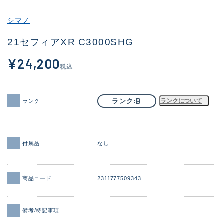
その他
シマノ
新商品
(2090)
21セフィアXR C3000SHG
おすすめ
(177)
¥24,200
税込
値下げ品
(14299)
OH済
(943)
B
ランク
ランクについて
ランク
DCチェック済
(1339)
在庫有のみ
(21944)
付属品
なし
価格
商品コード
2311777509343
この条件で検索する
備考/特記事項