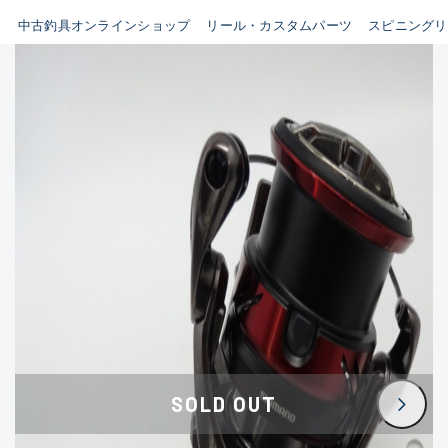
イシグロ鳴海店
中古釣具オンラインショップ
リール・カスタムパーツ
スピニングリ
B
イシグロフレスポ鈴鹿店
使用感や傷はあるが全体的に
イシグロ津高茶屋店
綺麗な良品
イシグロ西春店
C
イシグロカインズモール彦根店
使用感や傷のある一般的な中
イシグロ中川かの里店
古品
イシグロ静岡中吉田店
C-
イシグロ名東引山店
かなり使用感があり、全体的
イシグロ豊田店
に目立つ傷が多い品
イシグロ豊橋向山店
イシグロ岐阜店
D
SOLD OUT
イシグロ高林店
著しく状態が悪いが使用はで