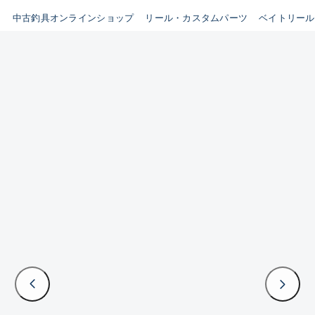
イシグロ鳴海店
中古釣具オンラインショップ
リール・カスタムパーツ
ベイトリール
B
イシグロフレスポ鈴鹿店
使用感や傷はあるが全体的に
イシグロ津高茶屋店
綺麗な良品
イシグロ西春店
C
イシグロカインズモール彦根店
使用感や傷のある一般的な中
イシグロ中川かの里店
古品
イシグロ静岡中吉田店
C-
イシグロ名東引山店
かなり使用感があり、全体的
イシグロ豊田店
に目立つ傷が多い品
イシグロ豊橋向山店
イシグロ岐阜店
D
イシグロ高林店
著しく状態が悪いが使用はで