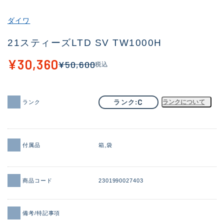
その他
ダイワ
新商品
(1886)
21スティーズLTD SV TW1000H
おすすめ
(156)
¥30,360
¥50,600
税込
値下げ品
(14303)
OH済
(936)
C
ランク
ランクについて
ランク
DCチェック済
(1336)
在庫有のみ
(22075)
付属品
箱
袋
価格
商品コード
2301990027403
この条件で検索する
備考/特記事項