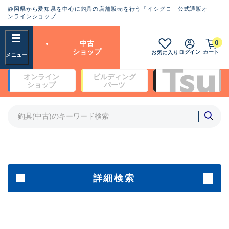
静岡県から愛知県を中心に釣具の店舗販売を行う「イシグロ」公式通販オ
ランクとは？
ンラインショップ
フリーワード
0
中古
SA
ショップ
ログイン
カート
お気に入り
新古品（メーカー問屋から仕
オンライン
ビルディング
入れた未使用品）
良
ショップ
パーツ
商品カテゴリ
※店頭展示時の置き傷が付いている
ものも含む
竿・ルアーロッド(4)
竿・ルアーロッド(64262)
リール・カスタムパーツ(35650)
A
ルアー・エギ(1807)
傷が極めて少ない極上品
その他・雑品(1061)
メーカー
詳細検索
B+
使用感や傷は少なく比較的美
店舗
品