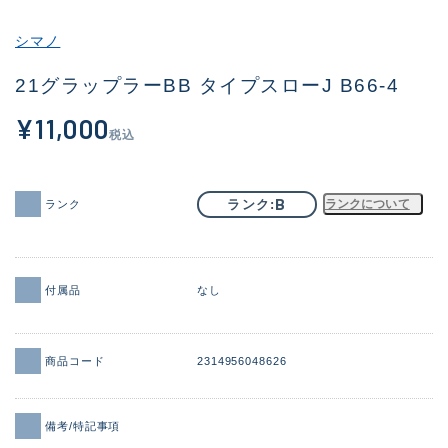
その他
シマノ
新商品
(2059)
21グラップラーBB タイプスローJ B66-4
おすすめ
(184)
¥11,000
税込
値下げ品
(14301)
OH済
(936)
B
ランク
ランクについて
ランク
DCチェック済
(1337)
在庫有のみ
(22002)
付属品
なし
価格
商品コード
2314956048626
この条件で検索する
備考/特記事項