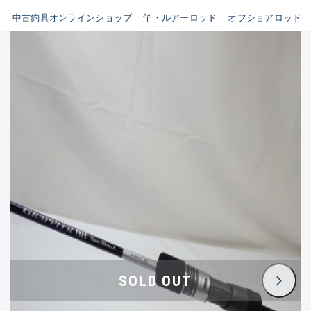
イシグロ鳴海店
中古釣具オンラインショップ
竿・ルアーロッド
オフショアロッド
B
イシグロフレスポ鈴鹿店
使用感や傷はあるが全体的に
イシグロ津高茶屋店
綺麗な良品
イシグロ西春店
C
イシグロ中川かの里店
使用感や傷のある一般的な中
イシグロカインズモール彦根店
古品
イシグロ静岡中吉田店
C-
イシグロ名東引山店
かなり使用感があり、全体的
イシグロ豊田店
に目立つ傷が多い品
イシグロ豊橋向山店
イシグロ岐阜店
D
SOLD OUT
イシグロ高林店
著しく状態が悪いが使用はで