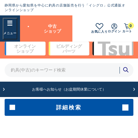
静岡県から愛知県を中心に釣具の店舗販売を行う「イシグロ」公式通販オ
ランクとは？
ンラインショップ
フリーワード
0
中古
SA
ショップ
ログイン
カート
お気に入り
新古品（メーカー問屋から仕
オンライン
ビルディング
入れた未使用品）
良
ショップ
パーツ
商品カテゴリ
※店頭展示時の置き傷が付いている
ものも含む
竿・ルアーロッド(4)
竿・ルアーロッド(64369)
リール・カスタムパーツ(35700)
A
ルアー・エギ(1811)
お客様へお知らせ（お盆期間休業について）
傷が極めて少ない極上品
その他・雑品(1063)
メーカー
詳細検索
B+
使用感や傷は少なく比較的美
店舗
品