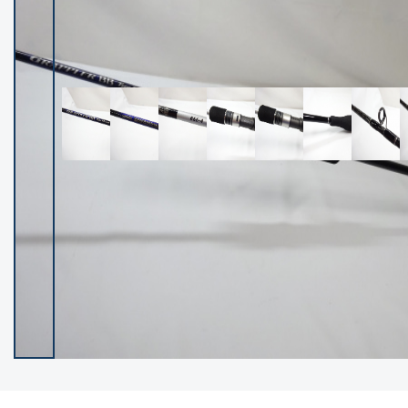
イシグロ御殿場店
イシグロ伊東店
ランク
(102400)
SA
(2953)
A
(17318)
B+
(12301)
B
(21990)
C
(38837)
C-
(5150)
D
(2205)
ランクについて