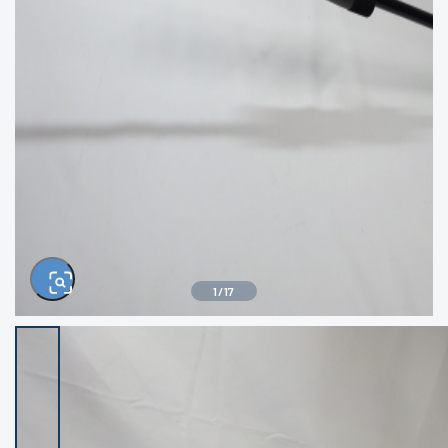
きるもの、改造品も含む
悪
イシグロ西尾店
イシグロ三河安城店
※ルアー、エギ、雑品、その他につきましては
ランク表記はございません。 状態は写真にて
ご確認ください。
イシグロ半田店
イシグロ岡崎大樹寺店
イシグロ岡崎若松店
イシグロ焼津店
イシグロ掛川店
イシグロ沼津店
1
/
17
イシグロ駿東柿田川店
イシグロ豊川店
イシグロ磐田店
イシグロ富士店