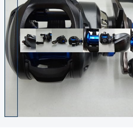
イシグロ御殿場店
イシグロ伊東店
ランク
(102122)
SA
(2946)
A
(17275)
B+
(12268)
B
(21943)
C
(38724)
C-
(5135)
D
(2192)
ランクについて