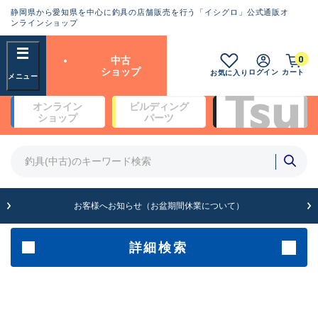
静岡県から愛知県を中心に釣具の店舗販売を行う「イシグロ」公式通販オ
ランクとは？
ンラインショップ
フリーワード
0
中古
SA
ショップ
ログイン
カート
お気に入り
新古品（メーカー問屋から仕
オンライン
ビルディング
入れた未使用品）
良
ショップ
パーツ
商品カテゴリ
※店頭展示時の置き傷が付いている
ものも含む
竿・ルアーロッド(4)
竿・ルアーロッド(64189)
リール・カスタムパーツ(35608)
A
ルアー・エギ(1807)
お客様へお知らせ（お盆期間休業について）
傷が極めて少ない極上品
その他・雑品(1061)
メーカー
詳細検索
B+
使用感や傷は少なく比較的美
店舗
品