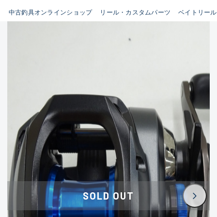
イシグロ鳴海店
中古釣具オンラインショップ
リール・カスタムパーツ
ベイトリール
B
イシグロフレスポ鈴鹿店
使用感や傷はあるが全体的に
イシグロ津高茶屋店
綺麗な良品
イシグロ西春店
C
イシグロ中川かの里店
使用感や傷のある一般的な中
イシグロカインズモール彦根店
古品
イシグロ静岡中吉田店
C-
イシグロ名東引山店
かなり使用感があり、全体的
イシグロ豊田店
に目立つ傷が多い品
イシグロ豊橋向山店
イシグロ岐阜店
D
SOLD OUT
イシグロ高林店
著しく状態が悪いが使用はで