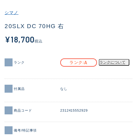
その他
シマノ
新商品
(1856)
20SLX DC 70HG 右
おすすめ
(161)
¥18,700
税込
値下げ品
(14304)
OH済
(933)
A
ランク
ランクについて
ランク
DCチェック済
(1328)
在庫有のみ
(22097)
付属品
なし
価格
商品コード
2312415552929
この条件で検索する
備考/特記事項