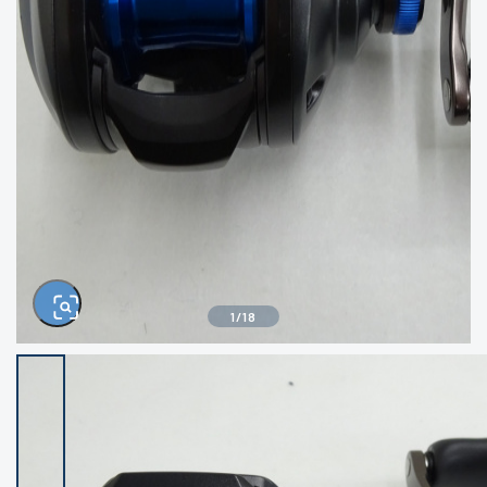
きるもの、改造品も含む
悪
イシグロ西尾店
イシグロ三河安城店
※ルアー、エギ、雑品、その他につきましては
ランク表記はございません。 状態は写真にて
ご確認ください。
イシグロ岡崎大樹寺店
イシグロ半田店
イシグロ岡崎若松店
イシグロ焼津店
イシグロ掛川店
イシグロ沼津店
1
/
18
イシグロ駿東柿田川店
イシグロ豊川店
イシグロ磐田店
イシグロ富士店