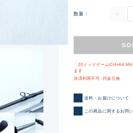
数量
SO
ランクとは？
「20ミッドゲームCI4+64 
ます。
決済利用不可: 代金引換
新古品（メーカー問屋から
送料・お届けについて
品）
SA
※店頭展示時の置き傷が付いて
この商品に関するお問
傷が極めて少ない極上品
A