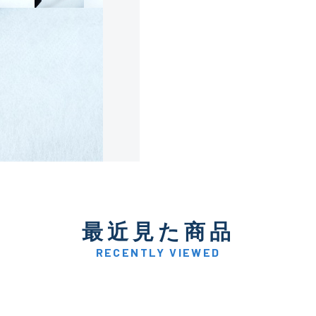
使用感や傷は少なく比較的
B+
使用感や傷はあるが全体的
B
使用感や傷のある一般的な
C
かなり使用感があり、全体
最近見た商品
C-
い品
RECENTLY VIEWED
著しく状態が悪いが使用は
D
品も含む