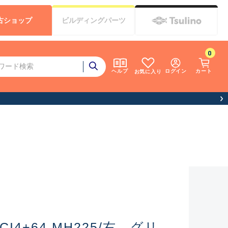
古
ショップ
ビルディング
パーツ
0
ログイン
カート
ヘルプ
お気に入り
I4+64 MH225/右 グリ