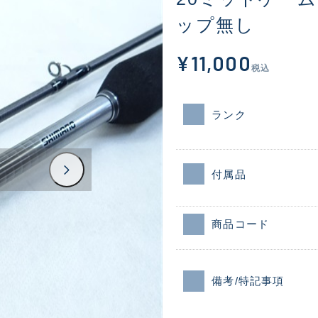
ップ無し
¥11,000
税込
ランク
付属品
商品コード
備考/特記事項