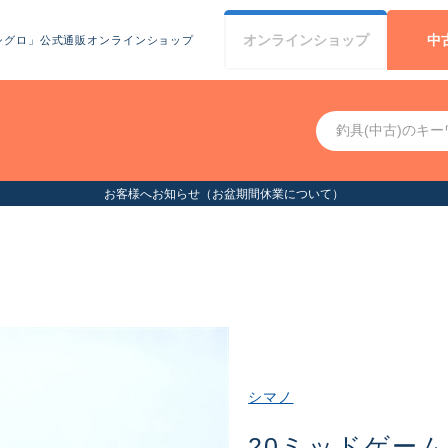
オンライン
ショップ
中
シグロ」公式通販オンラインショップ
ついて）
シマノ
20ミッドゲームC