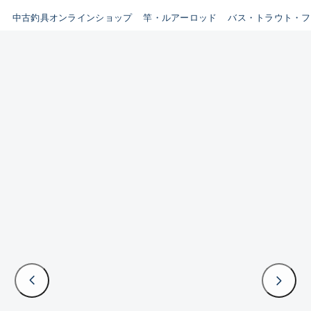
イシグロ鳴海店
中古釣具オンラインショップ
竿・ルアーロッド
バス・トラウト・フ
B
イシグロフレスポ鈴鹿店
使用感や傷はあるが全体的に
イシグロ津高茶屋店
綺麗な良品
イシグロ西春店
C
イシグロ中川かの里店
使用感や傷のある一般的な中
イシグロカインズモール彦根店
古品
イシグロ静岡中吉田店
C-
イシグロ名東引山店
かなり使用感があり、全体的
イシグロ豊田店
に目立つ傷が多い品
イシグロ豊橋向山店
イシグロ岐阜店
D
イシグロ高林店
著しく状態が悪いが使用はで