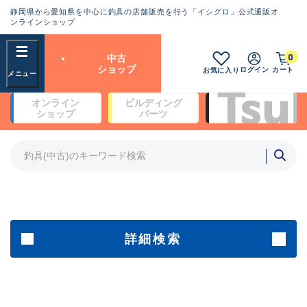
静岡県から愛知県を中心に釣具の店舗販売を行う「イシグロ」公式通販オ
ランクとは？
ンラインショップ
フリーワード
0
中古
SA
ショップ
ログイン
カート
お気に入り
新古品（メーカー問屋から仕
オンライン
ビルディング
入れた未使用品）
良
ショップ
パーツ
商品カテゴリ
※店頭展示時の置き傷が付いている
ものも含む
竿・ルアーロッド(4)
竿・ルアーロッド(64190)
リール・カスタムパーツ(35604)
A
ルアー・エギ(1807)
傷が極めて少ない極上品
その他・雑品(1061)
メーカー
詳細検索
B+
使用感や傷は少なく比較的美
店舗
品