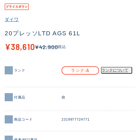
その他
ダイワ
新商品
(1851)
20プレッソLTD AGS 61L
おすすめ
(160)
¥38,610
¥42,900
税込
値下げ品
(14305)
OH済
(933)
A
ランク
ランクについて
ランク
DCチェック済
(1328)
在庫有のみ
(22149)
価格
付属品
袋
商品コード
2319977724771
この条件で検索する
備考/特記事項