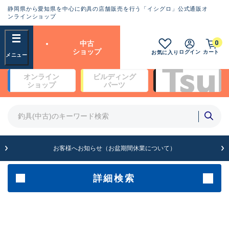
静岡県から愛知県を中心に釣具の店舗販売を行う「イシグロ」公式通販オ
ランクとは？
ンラインショップ
フリーワード
0
中古
SA
ショップ
ログイン
カート
お気に入り
新古品（メーカー問屋から仕
オンライン
ビルディング
入れた未使用品）
良
ショップ
パーツ
商品カテゴリ
※店頭展示時の置き傷が付いている
ものも含む
竿・ルアーロッド(4)
竿・ルアーロッド(64125)
リール・カスタムパーツ(35575)
A
ルアー・エギ(1807)
お客様へお知らせ（お盆期間休業について）
傷が極めて少ない極上品
その他・雑品(1061)
メーカー
詳細検索
B+
使用感や傷は少なく比較的美
店舗
品