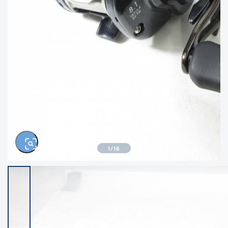
きるもの、改造品も含む
悪
イシグロ高林店
イシグロ三河安城店
※ルアー、エギ、雑品、その他につきましては
ランク表記はございません。 状態は写真にて
ご確認ください。
イシグロ岡崎大樹寺店
イシグロ半田店
イシグロ岡崎若松店
イシグロ焼津店
イシグロ掛川店
イシグロ沼津店
1
/
16
イシグロ駿東柿田川店
イシグロ豊川店
イシグロ磐田店
イシグロ富士店