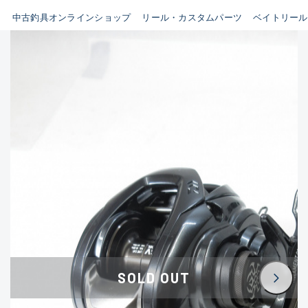
イシグロ鳴海店
中古釣具オンラインショップ
リール・カスタムパーツ
ベイトリール
B
イシグロフレスポ鈴鹿店
使用感や傷はあるが全体的に
イシグロ津高茶屋店
綺麗な良品
イシグロ西春店
C
イシグロ中川かの里店
使用感や傷のある一般的な中
イシグロカインズモール彦根店
古品
イシグロ静岡中吉田店
C-
イシグロ名東引山店
かなり使用感があり、全体的
イシグロ豊田店
に目立つ傷が多い品
イシグロ豊橋向山店
イシグロ岐阜店
D
SOLD OUT
イシグロ西尾店
著しく状態が悪いが使用はで