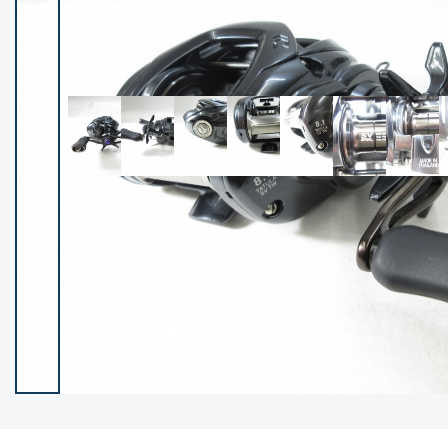
イシグロ御殿場店
イシグロ伊東店
ランク
(102020)
SA
(2941)
A
(17258)
B+
(12263)
B
(21928)
C
(38677)
C-
(5130)
D
(2186)
ランクについて