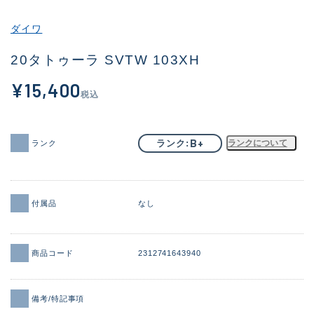
その他
ダイワ
新商品
(1892)
20タトゥーラ SVTW 103XH
おすすめ
(170)
¥15,400
税込
値下げ品
(14306)
OH済
(933)
B+
ランク
ランクについて
ランク
DCチェック済
(1329)
在庫有のみ
(22153)
付属品
なし
価格
商品コード
2312741643940
この条件で検索する
備考/特記事項