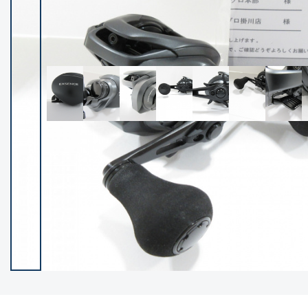
イシグロ御殿場店
イシグロ伊東店
ランク
(102119)
SA
(2946)
A
(17275)
B+
(12268)
B
(21943)
C
(38721)
C-
(5135)
D
(2192)
ランクについて