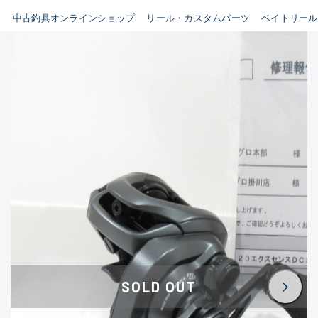
イシグロ鳴海店
中古釣具オンラインショップ
リール・カスタムパーツ
ベイトリール
B
イシグロフレスポ鈴鹿店
使用感や傷はあるが全体的に
イシグロ津高茶屋店
綺麗な良品
イシグロ西春店
C
イシグロ中川かの里店
使用感や傷のある一般的な中
イシグロカインズモール彦根店
古品
イシグロ静岡中吉田店
C-
イシグロ名東引山店
かなり使用感があり、全体的
イシグロ豊田店
に目立つ傷が多い品
イシグロ豊橋向山店
イシグロ岐阜店
D
SOLD OUT
イシグロ高林店
著しく状態が悪いが使用はで