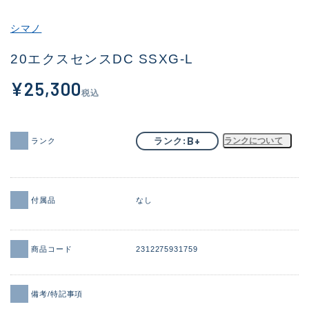
その他
シマノ
新商品
(1851)
20エクスセンスDC SSXG-L
おすすめ
(160)
¥25,300
税込
値下げ品
(14305)
OH済
(933)
B+
ランク
ランクについて
ランク
DCチェック済
(1328)
在庫有のみ
(22149)
付属品
なし
価格
商品コード
2312275931759
この条件で検索する
備考/特記事項