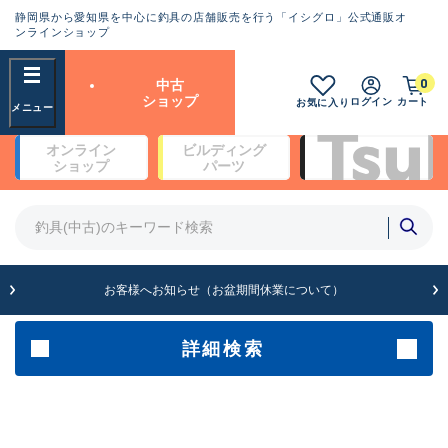
静岡県から愛知県を中心に釣具の店舗販売を行う「イシグロ」公式通販オ
ランクとは？
ンラインショップ
フリーワード
0
中古
SA
ショップ
ログイン
カート
お気に入り
新古品（メーカー問屋から仕
オンライン
ビルディング
入れた未使用品）
良
ショップ
パーツ
商品カテゴリ
※店頭展示時の置き傷が付いている
ものも含む
竿・ルアーロッド(4)
竿・ルアーロッド(64190)
リール・カスタムパーツ(35604)
A
ルアー・エギ(1807)
お客様へお知らせ（お盆期間休業について）
傷が極めて少ない極上品
その他・雑品(1061)
メーカー
詳細検索
B+
使用感や傷は少なく比較的美
店舗
品