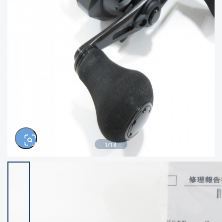
きるもの、改造品も含む
悪
イシグロ西尾店
イシグロ三河安城店
※ルアー、エギ、雑品、その他につきましては
ランク表記はございません。 状態は写真にて
ご確認ください。
イシグロ岡崎大樹寺店
イシグロ半田店
イシグロ岡崎若松店
イシグロ焼津店
イシグロ掛川店
イシグロ沼津店
1
/
13
イシグロ駿東柿田川店
イシグロ豊川店
イシグロ磐田店
イシグロ富士店