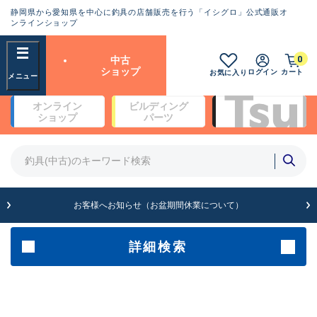
静岡県から愛知県を中心に釣具の店舗販売を行う「イシグロ」公式通販オ
ランクとは？
ンラインショップ
フリーワード
0
中古
SA
ショップ
ログイン
カート
お気に入り
新古品（メーカー問屋から仕
オンライン
ビルディング
入れた未使用品）
良
ショップ
パーツ
商品カテゴリ
※店頭展示時の置き傷が付いている
ものも含む
竿・ルアーロッド(4)
竿・ルアーロッド(64190)
リール・カスタムパーツ(35604)
A
ルアー・エギ(1807)
お客様へお知らせ（お盆期間休業について）
傷が極めて少ない極上品
その他・雑品(1061)
メーカー
詳細検索
B+
使用感や傷は少なく比較的美
店舗
品