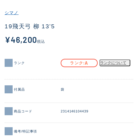
その他
シマノ
新商品
(1851)
19飛天弓 柳 13’5
おすすめ
(160)
¥46,200
税込
値下げ品
(14305)
OH済
(933)
A
ランク
ランクについて
ランク
DCチェック済
(1328)
在庫有のみ
(22147)
付属品
袋
価格
商品コード
2314146104439
この条件で検索する
備考/特記事項