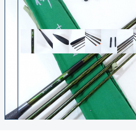
イシグロ御殿場店
イシグロ伊東店
ランク
(102119)
SA
(2946)
A
(17275)
B+
(12268)
B
(21943)
C
(38721)
C-
(5135)
D
(2192)
ランクについて