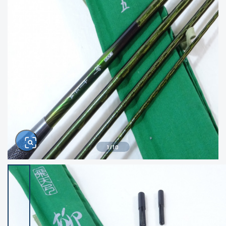
きるもの、改造品も含む
悪
イシグロ西尾店
イシグロ三河安城店
※ルアー、エギ、雑品、その他につきましては
ランク表記はございません。 状態は写真にて
ご確認ください。
イシグロ岡崎大樹寺店
イシグロ半田店
イシグロ岡崎若松店
イシグロ焼津店
イシグロ掛川店
イシグロ沼津店
1
/
10
イシグロ駿東柿田川店
イシグロ豊川店
イシグロ磐田店
イシグロ富士店