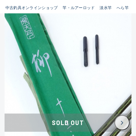
イシグロ鳴海店
中古釣具オンラインショップ
竿・ルアーロッド
淡水竿
へら竿
B
イシグロフレスポ鈴鹿店
使用感や傷はあるが全体的に
イシグロ津高茶屋店
綺麗な良品
イシグロ西春店
C
イシグロ中川かの里店
使用感や傷のある一般的な中
イシグロカインズモール彦根店
古品
イシグロ静岡中吉田店
C-
イシグロ名東引山店
かなり使用感があり、全体的
イシグロ豊田店
に目立つ傷が多い品
イシグロ豊橋向山店
イシグロ岐阜店
D
SOLD OUT
イシグロ高林店
著しく状態が悪いが使用はで