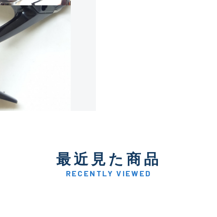
使用感や傷は少なく比較的
B+
使用感や傷はあるが全体的
B
使用感や傷のある一般的な
C
かなり使用感があり、全体
最近見た商品
C-
い品
RECENTLY VIEWED
著しく状態が悪いが使用は
D
品も含む