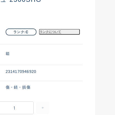
C
ランク
ランクについて
箱
2314170946920
傷・錆・損傷