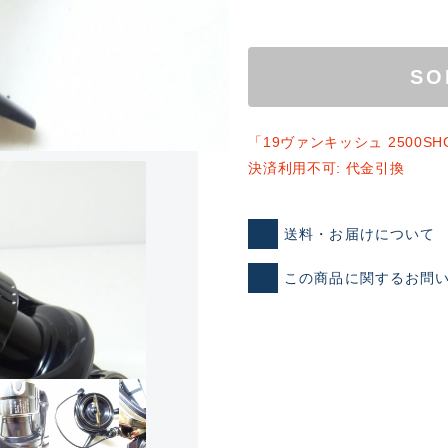
SO
「19ヴァンキッシュ 2500
決済利用不可: 代金引換
ランクとは？
送料・お届けについて
この商品に関するお問
新古品（メーカー問屋から
品）
SA
※店頭展示時の置き傷が付いて
傷が極めて少ない極上品
A