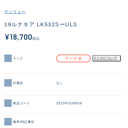
その他
テンリュー
新商品
(1857)
19ルナキア LK532SーULS
おすすめ
(170)
¥18,700
税込
値下げ品
(14305)
OH済
(933)
A
ランク
ランクについて
ランク
DCチェック済
(1329)
在庫有のみ
(22165)
付属品
なし
価格
商品コード
2312473150518
この条件で検索する
備考/特記事項