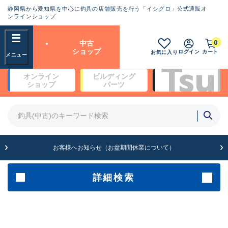
静岡県から愛知県を中心に釣具の店舗販売を行う「イシグロ」公式通販オ
ランクとは？
ンラインショップ
フリーワード
0
中古
SA
ショップ
ログイン
カート
お気に入り
新古品（メーカー問屋から仕
オンライン
ビルディング
入れた未使用品）
良
ショップ
パーツ
商品カテゴリ
※店頭展示時の置き傷が付いている
ものも含む
竿・ルアーロッド(4)
竿・ルアーロッド(64100)
リール・カスタムパーツ(35560)
A
ルアー・エギ(1807)
お客様へお知らせ（お盆期間休業について）
傷が極めて少ない極上品
その他・雑品(1061)
メーカー
詳細検索
B+
使用感や傷は少なく比較的美
店舗
品