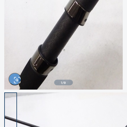
きるもの、改造品も含む
悪
イシグロ高林店
イシグロ三河安城店
※ルアー、エギ、雑品、その他につきましては
ランク表記はございません。 状態は写真にて
ご確認ください。
イシグロ岡崎大樹寺店
イシグロ半田店
イシグロ岡崎若松店
イシグロ焼津店
イシグロ掛川店
イシグロ沼津店
1
/
9
イシグロ駿東柿田川店
イシグロ豊川店
イシグロ富士店
イシグロ磐田店