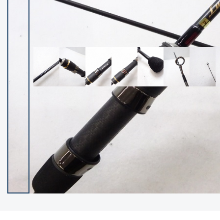
イシグロ御殿場店
イシグロ伊東店
ランク
(101985)
SA
(2940)
A
(17250)
B+
(12259)
B
(21919)
C
(38666)
C-
(5128)
D
(2186)
ランクについて