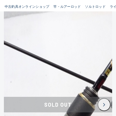
イシグロ鳴海店
中古釣具オンラインショップ
竿・ルアーロッド
ソルトロッド
ラ
B
イシグロフレスポ鈴鹿店
使用感や傷はあるが全体的に
イシグロ津高茶屋店
綺麗な良品
イシグロ西春店
C
イシグロ中川かの里店
使用感や傷のある一般的な中
イシグロカインズモール彦根店
古品
イシグロ静岡中吉田店
C-
イシグロ名東引山店
かなり使用感があり、全体的
イシグロ豊田店
に目立つ傷が多い品
イシグロ豊橋向山店
イシグロ岐阜店
D
SOLD OUT
イシグロ西尾店
著しく状態が悪いが使用はで