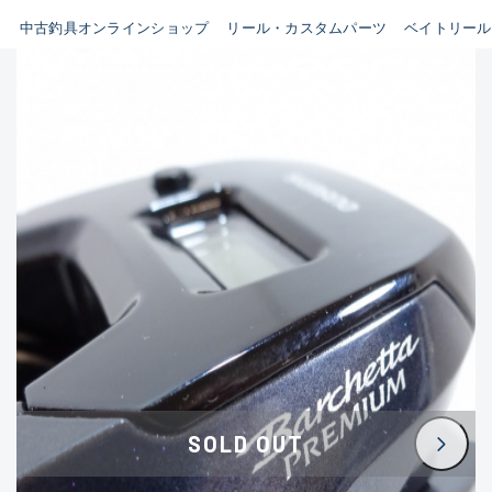
イシグロ鳴海店
中古釣具オンラインショップ
リール・カスタムパーツ
ベイトリール
B
イシグロフレスポ鈴鹿店
使用感や傷はあるが全体的に
イシグロ津高茶屋店
綺麗な良品
イシグロ西春店
C
イシグロ中川かの里店
使用感や傷のある一般的な中
イシグロカインズモール彦根店
古品
イシグロ静岡中吉田店
C-
イシグロ名東引山店
かなり使用感があり、全体的
イシグロ豊田店
に目立つ傷が多い品
イシグロ豊橋向山店
イシグロ岐阜店
D
SOLD OUT
イシグロ高林店
著しく状態が悪いが使用はで