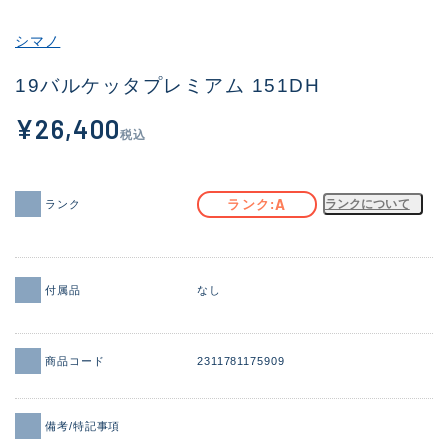
その他
シマノ
新商品
(2120)
19バルケッタプレミアム 151DH
おすすめ
(191)
¥26,400
税込
値下げ品
(14298)
OH済
(945)
A
ランク
ランクについて
ランク
DCチェック済
(1340)
在庫有のみ
(21937)
付属品
なし
価格
商品コード
2311781175909
この条件で検索する
備考/特記事項