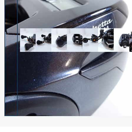
イシグロ御殿場店
イシグロ伊東店
ランク
(102660)
SA
(2967)
A
(17362)
B+
(12344)
B
(22039)
C
(38912)
C-
(5172)
D
(2212)
ランクについて