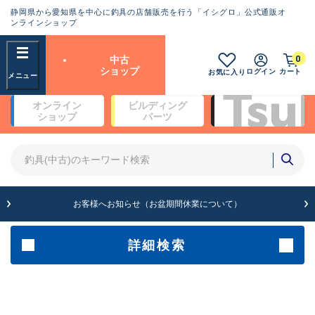
静岡県から愛知県を中心に釣具の店舗販売を行う「イシグロ」公式通販オ
ランクとは？
ンラインショップ
フリーワード
0
中古
SA
ショップ
ログイン
カート
お気に入り
新古品（メーカー問屋から仕
オンライン
ビルディング
入れた未使用品）
良
ショップ
パーツ
商品カテゴリ
※店頭展示時の置き傷が付いている
ものも含む
竿・ルアーロッド(5)
竿・ルアーロッド(64512)
リール・カスタムパーツ(35801)
A
ルアー・エギ(1816)
お客様へお知らせ（お盆期間休業について）
傷が極めて少ない極上品
その他・雑品(1073)
メーカー
詳細検索
B+
使用感や傷は少なく比較的美
店舗
品