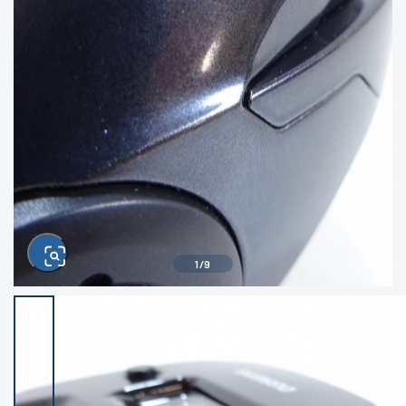
きるもの、改造品も含む
悪
イシグロ西尾店
イシグロ三河安城店
※ルアー、エギ、雑品、その他につきましては
ランク表記はございません。 状態は写真にて
ご確認ください。
イシグロ半田店
イシグロ岡崎若松店
イシグロ岡崎大樹寺店
イシグロ焼津店
イシグロ掛川店
イシグロ沼津店
1
/
9
イシグロ駿東柿田川店
イシグロ豊川店
イシグロ磐田店
イシグロ富士店