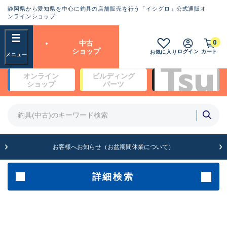
静岡県から愛知県を中心に釣具の店舗販売を行う「イシグロ」公式通販オ
ランクとは？
ンラインショップ
フリーワード
0
中古
SA
ショップ
ログイン
カート
お気に入り
新古品（メーカー問屋から仕
オンライン
ビルディング
入れた未使用品）
良
ショップ
パーツ
商品カテゴリ
※店頭展示時の置き傷が付いている
ものも含む
竿・ルアーロッド(4)
竿・ルアーロッド(64190)
リール・カスタムパーツ(35604)
A
ルアー・エギ(1807)
お客様へお知らせ（お盆期間休業について）
傷が極めて少ない極上品
その他・雑品(1061)
メーカー
詳細検索
B+
使用感や傷は少なく比較的美
店舗
品