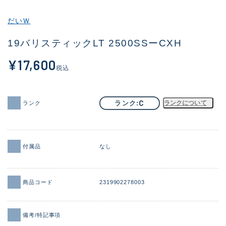
その他
だいＷ
新商品
(1851)
19バリスティックLT 2500SSーCXH
おすすめ
(160)
¥17,600
税込
値下げ品
(14305)
OH済
(933)
C
ランク
ランクについて
ランク
DCチェック済
(1328)
在庫有のみ
(22151)
付属品
なし
価格
商品コード
2319902278003
この条件で検索する
備考/特記事項