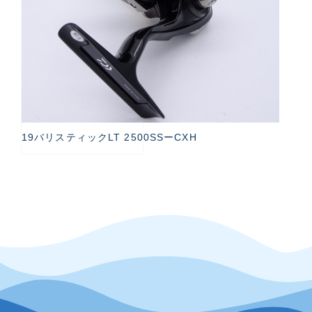
19バリスティックLT 2500SSーCXH