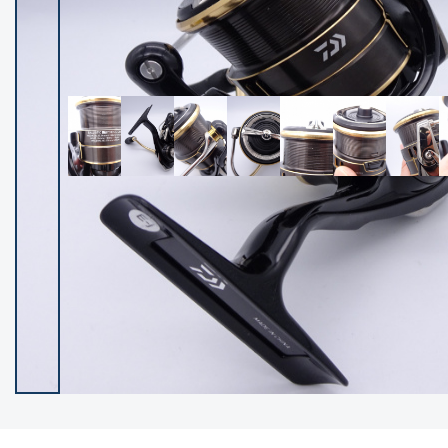
イシグロ御殿場店
イシグロ伊東店
ランク
(102119)
SA
(2946)
A
(17275)
B+
(12268)
B
(21943)
C
(38721)
C-
(5135)
D
(2192)
ランクについて