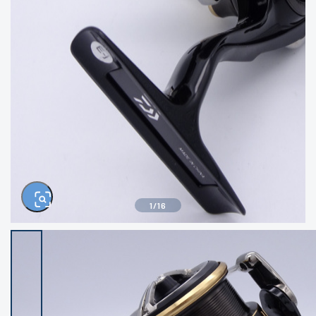
きるもの、改造品も含む
悪
イシグロ西尾店
イシグロ三河安城店
※ルアー、エギ、雑品、その他につきましては
ランク表記はございません。 状態は写真にて
ご確認ください。
イシグロ岡崎大樹寺店
イシグロ半田店
イシグロ岡崎若松店
イシグロ焼津店
イシグロ掛川店
イシグロ沼津店
1
/
16
イシグロ駿東柿田川店
イシグロ豊川店
イシグロ磐田店
イシグロ富士店