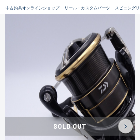
イシグロ鳴海店
中古釣具オンラインショップ
リール・カスタムパーツ
スピニングリ
B
イシグロフレスポ鈴鹿店
使用感や傷はあるが全体的に
イシグロ津高茶屋店
綺麗な良品
イシグロ西春店
C
イシグロ中川かの里店
使用感や傷のある一般的な中
イシグロカインズモール彦根店
古品
イシグロ静岡中吉田店
C-
イシグロ名東引山店
かなり使用感があり、全体的
イシグロ豊田店
に目立つ傷が多い品
イシグロ豊橋向山店
イシグロ岐阜店
D
SOLD OUT
イシグロ高林店
著しく状態が悪いが使用はで