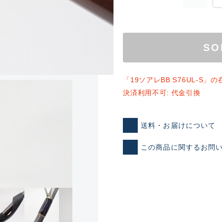
SO
「19ソアレBB S76UL-S
決済利用不可: 代金引換
ランクとは？
送料・お届けについて
この商品に関するお問
新古品（メーカー問屋から
品）
SA
※店頭展示時の置き傷が付いて
傷が極めて少ない極上品
A