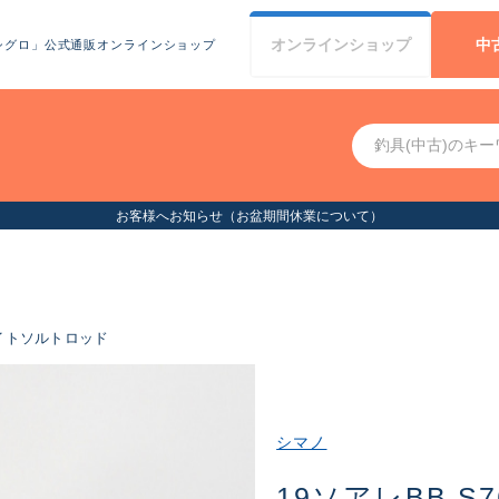
オンライン
ショップ
中
シグロ」公式通販オンラインショップ
お客様へお知らせ（お盆期間休業について）
イトソルトロッド
シマノ
19ソアレBB S7