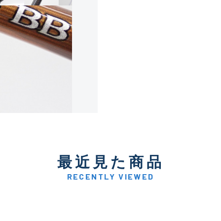
使用感や傷は少なく比較的
B+
使用感や傷はあるが全体的
B
使用感や傷のある一般的な
C
かなり使用感があり、全体
最近見た商品
C-
い品
RECENTLY VIEWED
著しく状態が悪いが使用は
D
品も含む