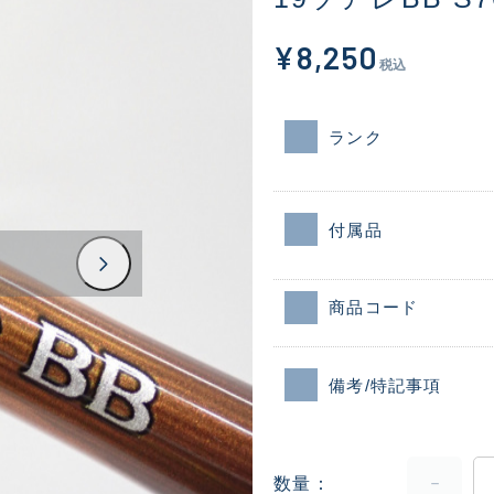
¥8,250
税込
ランク
付属品
商品コード
備考/特記事項
数量