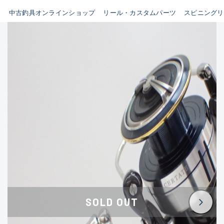
イシグロ鳴海店
中古釣具オンラインショップ
リール・カスタムパーツ
スピニングリ
B
イシグロフレスポ鈴鹿店
使用感や傷はあるが全体的に
イシグロ津高茶屋店
綺麗な良品
イシグロ西春店
C
イシグロ中川かの里店
使用感や傷のある一般的な中
イシグロカインズモール彦根店
古品
イシグロ静岡中吉田店
C-
イシグロ名東引山店
かなり使用感があり、全体的
イシグロ豊田店
に目立つ傷が多い品
イシグロ豊橋向山店
イシグロ岐阜店
D
SOLD OUT
イシグロ西尾店
著しく状態が悪いが使用はで