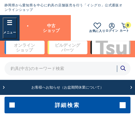
静岡県から愛知県を中心に釣具の店舗販売を行う「イシグロ」公式通販オ
ランクとは？
ンラインショップ
フリーワード
0
中古
SA
ショップ
ログイン
カート
お気に入り
新古品（メーカー問屋から仕
オンライン
ビルディング
入れた未使用品）
良
ショップ
パーツ
商品カテゴリ
※店頭展示時の置き傷が付いている
ものも含む
竿・ルアーロッド(4)
竿・ルアーロッド(64099)
リール・カスタムパーツ(35561)
A
ルアー・エギ(1807)
お客様へお知らせ（お盆期間休業について）
傷が極めて少ない極上品
その他・雑品(1061)
メーカー
詳細検索
B+
使用感や傷は少なく比較的美
店舗
品