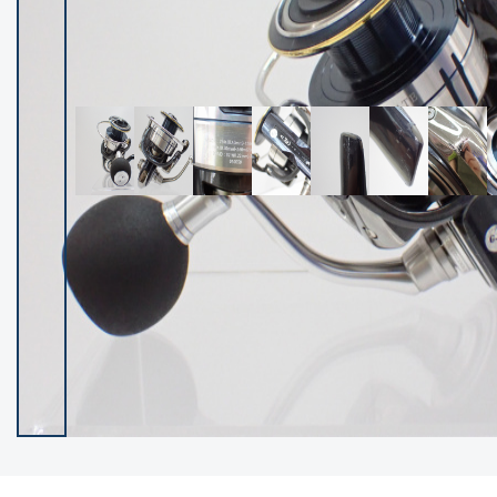
イシグロ御殿場店
イシグロ伊東店
ランク
(101985)
SA
(2941)
A
(17251)
B+
(12260)
B
(21917)
C
(38665)
C-
(5128)
D
(2186)
ランクについて