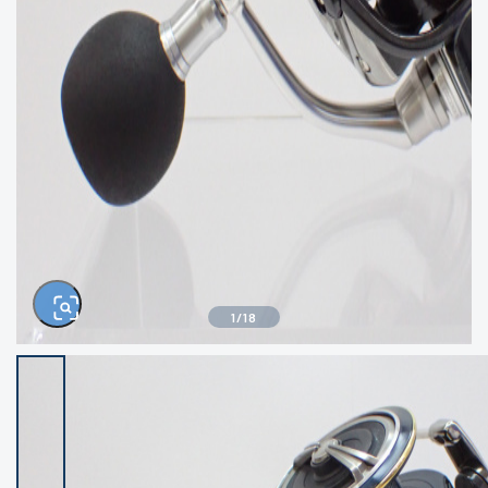
きるもの、改造品も含む
悪
イシグロ高林店
イシグロ三河安城店
※ルアー、エギ、雑品、その他につきましては
ランク表記はございません。 状態は写真にて
ご確認ください。
イシグロ半田店
イシグロ岡崎大樹寺店
イシグロ岡崎若松店
イシグロ焼津店
イシグロ掛川店
イシグロ沼津店
1
/
18
イシグロ駿東柿田川店
イシグロ豊川店
イシグロ富士店
イシグロ磐田店