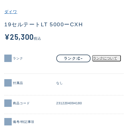
その他
ダイワ
新商品
(1858)
19セルテートLT 5000ーCXH
おすすめ
(170)
¥25,300
税込
値下げ品
(6536)
OH済
(933)
C-
ランク
ランクについて
ランク
DCチェック済
(1329)
在庫有のみ
(22177)
付属品
なし
価格
商品コード
2312204094180
この条件で検索する
備考/特記事項