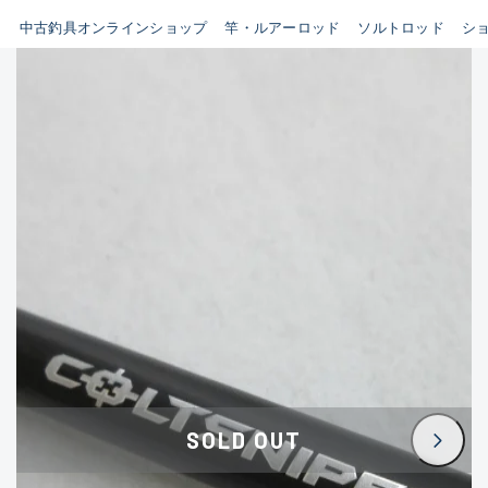
イシグロ鳴海店
中古釣具オンラインショップ
竿・ルアーロッド
ソルトロッド
シ
B
イシグロフレスポ鈴鹿店
使用感や傷はあるが全体的に
イシグロ津高茶屋店
綺麗な良品
イシグロ西春店
C
イシグロカインズモール彦根店
使用感や傷のある一般的な中
イシグロ中川かの里店
古品
イシグロ静岡中吉田店
C-
イシグロ名東引山店
かなり使用感があり、全体的
イシグロ豊田店
に目立つ傷が多い品
イシグロ豊橋向山店
イシグロ岐阜店
D
SOLD OUT
イシグロ高林店
著しく状態が悪いが使用はで