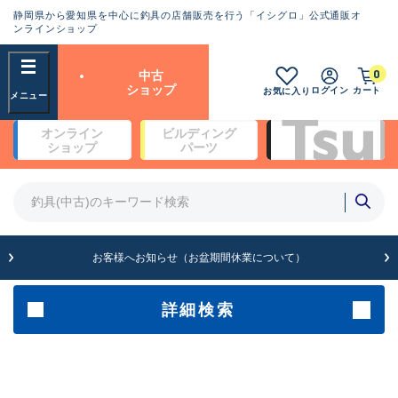
静岡県から愛知県を中心に釣具の店舗販売を行う「イシグロ」公式通販オ
ランクとは？
ンラインショップ
フリーワード
0
中古
SA
ショップ
ログイン
カート
お気に入り
新古品（メーカー問屋から仕
オンライン
ビルディング
入れた未使用品）
良
ショップ
パーツ
商品カテゴリ
※店頭展示時の置き傷が付いている
ものも含む
竿・ルアーロッド(4)
竿・ルアーロッド(64278)
リール・カスタムパーツ(35665)
A
ルアー・エギ(1811)
お客様へお知らせ（お盆期間休業について）
傷が極めて少ない極上品
その他・雑品(1063)
メーカー
詳細検索
B+
使用感や傷は少なく比較的美
店舗
品