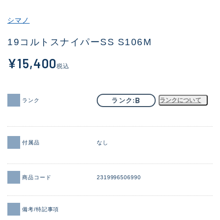
その他
シマノ
新商品
(1930)
19コルトスナイパーSS S106M
おすすめ
(172)
¥15,400
税込
値下げ品
(14303)
OH済
(936)
B
ランク
ランクについて
ランク
DCチェック済
(1336)
在庫有のみ
(22025)
付属品
なし
価格
商品コード
2319996506990
この条件で検索する
備考/特記事項