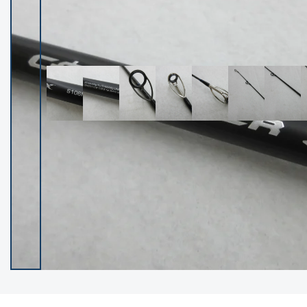
イシグロ御殿場店
イシグロ伊東店
ランク
(102277)
SA
(2950)
A
(17306)
B+
(12285)
B
(21972)
C
(38778)
C-
(5144)
D
(2197)
ランクについて