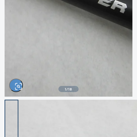
きるもの、改造品も含む
悪
イシグロ西尾店
イシグロ三河安城店
※ルアー、エギ、雑品、その他につきましては
ランク表記はございません。 状態は写真にて
ご確認ください。
イシグロ岡崎大樹寺店
イシグロ半田店
イシグロ岡崎若松店
イシグロ焼津店
イシグロ掛川店
イシグロ沼津店
1
/
18
イシグロ駿東柿田川店
イシグロ豊川店
イシグロ磐田店
イシグロ富士店