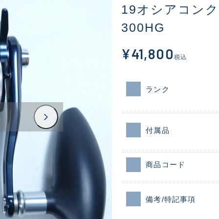
19オシアコン
300HG
¥41,800
税込
ランク
付属品
商品コード
備考/特記事項