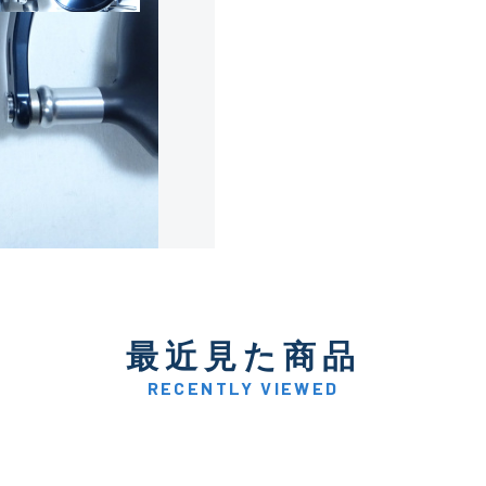
使用感や傷は少なく比較的
B+
使用感や傷はあるが全体的
B
使用感や傷のある一般的な
C
かなり使用感があり、全体
最近見た商品
C-
い品
RECENTLY VIEWED
著しく状態が悪いが使用は
D
品も含む