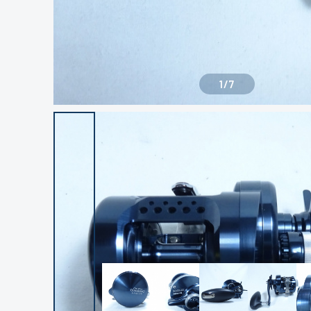
1
/
7
良