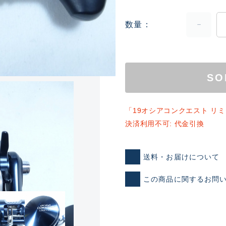
数量
SO
ランクとは？
「19オシアコンクエスト リミ
決済利用不可: 代金引換
新古品（メーカー問屋から
送料・お届けについて
品）
SA
この商品に関するお問
※店頭展示時の置き傷が付いて
傷が極めて少ない極上品
A