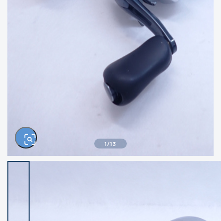
きるもの、改造品も含む
悪
イシグロ西尾店
イシグロ三河安城店
※ルアー、エギ、雑品、その他につきましては
ランク表記はございません。 状態は写真にて
ご確認ください。
イシグロ半田店
イシグロ岡崎大樹寺店
イシグロ岡崎若松店
イシグロ焼津店
イシグロ掛川店
イシグロ沼津店
1
/
13
イシグロ駿東柿田川店
イシグロ豊川店
イシグロ磐田店
イシグロ富士店