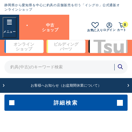
静岡県から愛知県を中心に釣具の店舗販売を行う「イシグロ」公式通販オ
ランクとは？
ンラインショップ
フリーワード
0
中古
SA
ショップ
ログイン
カート
お気に入り
新古品（メーカー問屋から仕
オンライン
ビルディング
入れた未使用品）
良
ショップ
パーツ
商品カテゴリ
※店頭展示時の置き傷が付いている
ものも含む
竿・ルアーロッド(4)
竿・ルアーロッド(64334)
リール・カスタムパーツ(35693)
A
ルアー・エギ(1811)
お客様へお知らせ（お盆期間休業について）
傷が極めて少ない極上品
その他・雑品(1063)
メーカー
詳細検索
B+
使用感や傷は少なく比較的美
店舗
品