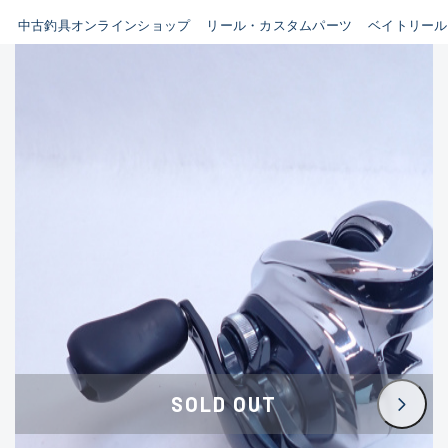
イシグロ鳴海店
中古釣具オンラインショップ
リール・カスタムパーツ
ベイトリール
B
イシグロフレスポ鈴鹿店
使用感や傷はあるが全体的に
イシグロ津高茶屋店
綺麗な良品
イシグロ西春店
C
イシグロカインズモール彦根店
使用感や傷のある一般的な中
イシグロ中川かの里店
古品
イシグロ静岡中吉田店
C-
イシグロ名東引山店
かなり使用感があり、全体的
イシグロ豊田店
に目立つ傷が多い品
イシグロ豊橋向山店
イシグロ岐阜店
D
SOLD OUT
イシグロ高林店
著しく状態が悪いが使用はで