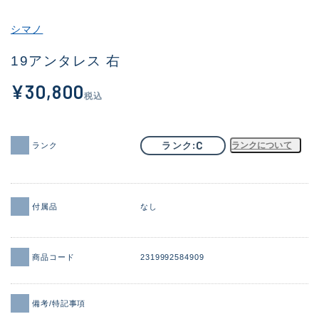
その他
シマノ
新商品
(2015)
19アンタレス 右
おすすめ
(180)
¥30,800
税込
値下げ品
(14301)
OH済
(936)
C
ランク
ランクについて
ランク
DCチェック済
(1337)
在庫有のみ
(22012)
付属品
なし
価格
商品コード
2319992584909
この条件で検索する
備考/特記事項