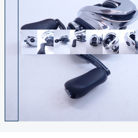
イシグロ御殿場店
イシグロ伊東店
ランク
(102358)
SA
(2953)
A
(17314)
B+
(12290)
B
(21985)
C
(38819)
C-
(5149)
D
(2202)
ランクについて