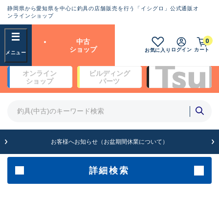
静岡県から愛知県を中心に釣具の店舗販売を行う「イシグロ」公式通販オ
ランクとは？
ンラインショップ
フリーワード
0
中古
SA
ショップ
ログイン
カート
お気に入り
新古品（メーカー問屋から仕
オンライン
ビルディング
入れた未使用品）
良
ショップ
パーツ
商品カテゴリ
※店頭展示時の置き傷が付いている
ものも含む
竿・ルアーロッド(4)
竿・ルアーロッド(64361)
リール・カスタムパーツ(35698)
A
ルアー・エギ(1811)
お客様へお知らせ（お盆期間休業について）
傷が極めて少ない極上品
その他・雑品(1063)
メーカー
詳細検索
B+
使用感や傷は少なく比較的美
店舗
品