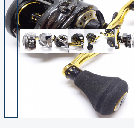
イシグロ御殿場店
イシグロ伊東店
ランク
(102390)
SA
(2953)
A
(17317)
B+
(12301)
B
(21989)
C
(38831)
C-
(5149)
D
(2204)
ランクについて