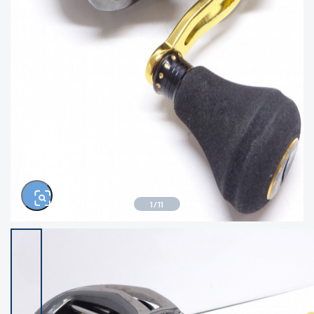
きるもの、改造品も含む
悪
イシグロ西尾店
イシグロ三河安城店
※ルアー、エギ、雑品、その他につきましては
ランク表記はございません。 状態は写真にて
ご確認ください。
イシグロ半田店
イシグロ岡崎大樹寺店
イシグロ岡崎若松店
イシグロ焼津店
イシグロ掛川店
イシグロ沼津店
1
/
11
イシグロ駿東柿田川店
イシグロ豊川店
イシグロ磐田店
イシグロ富士店