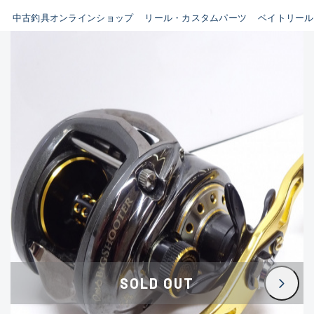
イシグロ鳴海店
中古釣具オンラインショップ
リール・カスタムパーツ
ベイトリール
B
イシグロフレスポ鈴鹿店
使用感や傷はあるが全体的に
イシグロ津高茶屋店
綺麗な良品
イシグロ西春店
C
イシグロ中川かの里店
使用感や傷のある一般的な中
イシグロカインズモール彦根店
古品
イシグロ静岡中吉田店
C-
イシグロ名東引山店
かなり使用感があり、全体的
イシグロ豊田店
に目立つ傷が多い品
イシグロ豊橋向山店
イシグロ岐阜店
D
SOLD OUT
イシグロ高林店
著しく状態が悪いが使用はで