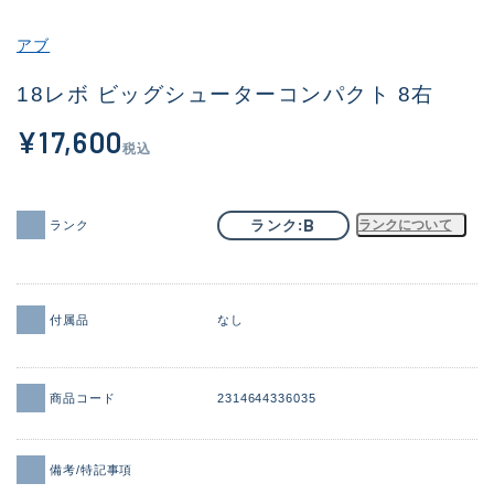
その他
アブ
新商品
(2049)
18レボ ビッグシューターコンパクト 8右
おすすめ
(184)
¥17,600
税込
値下げ品
(14301)
OH済
(936)
B
ランク
ランクについて
ランク
DCチェック済
(1337)
在庫有のみ
(22003)
付属品
なし
価格
商品コード
2314644336035
この条件で検索する
備考/特記事項