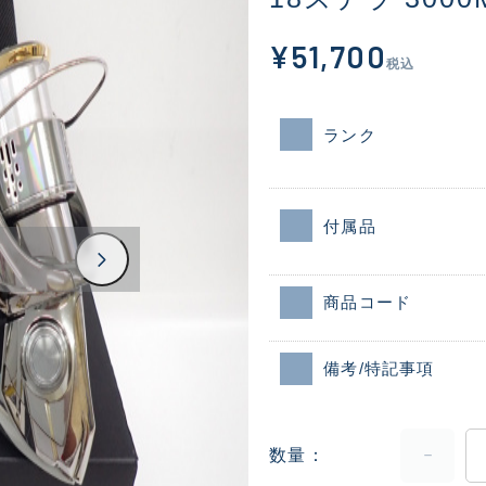
¥51,700
税込
ランク
付属品
商品コード
備考/特記事項
数量