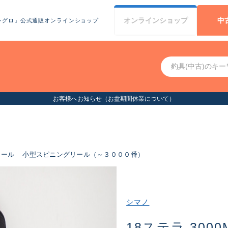
オンライン
ショップ
中
シグロ」公式通販オンラインショップ
リール
小型スピニングリール（～３０００番）
シマノ
18ステラ 3000