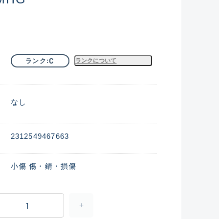
C
ランク
ランクについて
なし
2312549467663
小傷 傷・錆・損傷