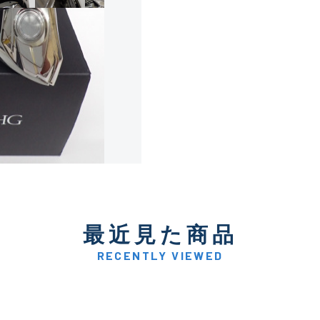
使用感や傷は少なく比較的
B+
使用感や傷はあるが全体的
B
使用感や傷のある一般的な
C
かなり使用感があり、全体
最近見た商品
C-
い品
RECENTLY VIEWED
著しく状態が悪いが使用は
D
品も含む