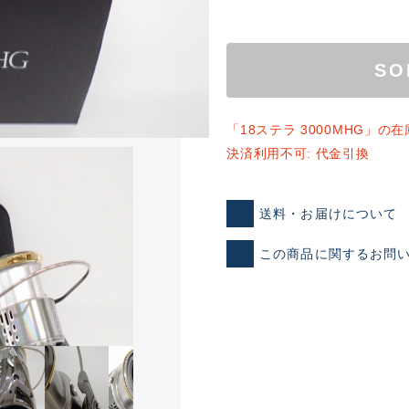
SO
「18ステラ 3000MHG」
決済利用不可: 代金引換
ランクとは？
送料・お届けについて
この商品に関するお問
新古品（メーカー問屋から
品）
SA
※店頭展示時の置き傷が付いて
傷が極めて少ない極上品
A