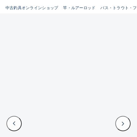
イシグロ鳴海店
中古釣具オンラインショップ
竿・ルアーロッド
バス・トラウト・フ
B
イシグロフレスポ鈴鹿店
使用感や傷はあるが全体的に
イシグロ津高茶屋店
綺麗な良品
イシグロ西春店
C
イシグロ中川かの里店
使用感や傷のある一般的な中
イシグロカインズモール彦根店
古品
イシグロ静岡中吉田店
C-
イシグロ名東引山店
かなり使用感があり、全体的
イシグロ豊田店
に目立つ傷が多い品
イシグロ豊橋向山店
イシグロ岐阜店
D
イシグロ高林店
著しく状態が悪いが使用はで