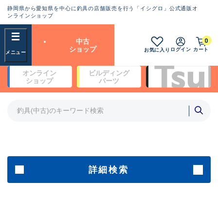
静岡県から愛知県を中心に釣具の店舗販売を行う「イシグロ」公式通販オ
ランクとは？
ンラインショップ
フリーワード
0
中古
SA
ショップ
ログイン
カート
お気に入り
新古品（メーカー問屋から仕
オンライン
ビルディング
入れた未使用品）
良
ショップ
パーツ
商品カテゴリ
※店頭展示時の置き傷が付いている
ものも含む
竿・ルアーロッド(4)
竿・ルアーロッド(64200)
リール・カスタムパーツ(35615)
A
ルアー・エギ(1807)
傷が極めて少ない極上品
その他・雑品(1061)
メーカー
詳細検索
B+
使用感や傷は少なく比較的美
店舗
品