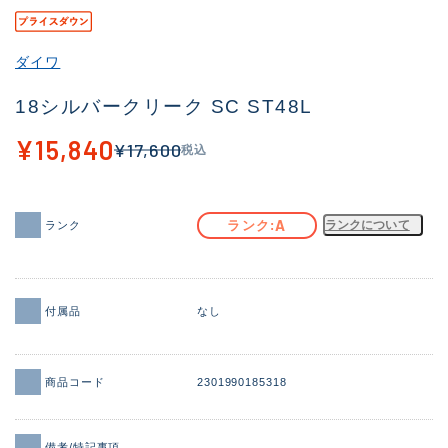
その他
ダイワ
新商品
(1871)
18シルバークリーク SC ST48L
おすすめ
(161)
¥15,840
¥17,600
税込
値下げ品
(14304)
OH済
(935)
A
ランク
ランクについて
ランク
DCチェック済
(1331)
在庫有のみ
(22088)
価格
付属品
なし
商品コード
2301990185318
この条件で検索する
備考/特記事項