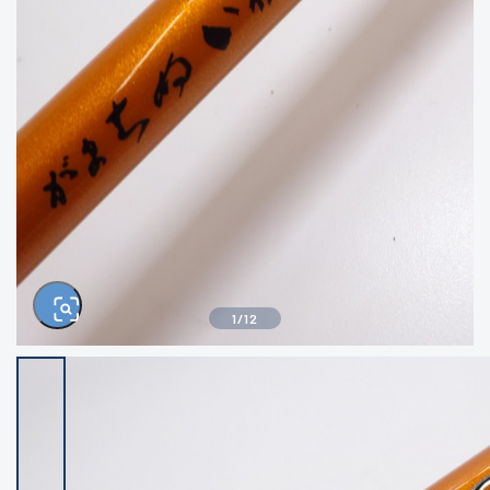
きるもの、改造品も含む
悪
イシグロ西尾店
イシグロ三河安城店
※ルアー、エギ、雑品、その他につきましては
ランク表記はございません。 状態は写真にて
ご確認ください。
イシグロ岡崎大樹寺店
イシグロ半田店
イシグロ岡崎若松店
イシグロ焼津店
イシグロ掛川店
イシグロ沼津店
1
/
12
イシグロ駿東柿田川店
イシグロ豊川店
イシグロ磐田店
イシグロ富士店