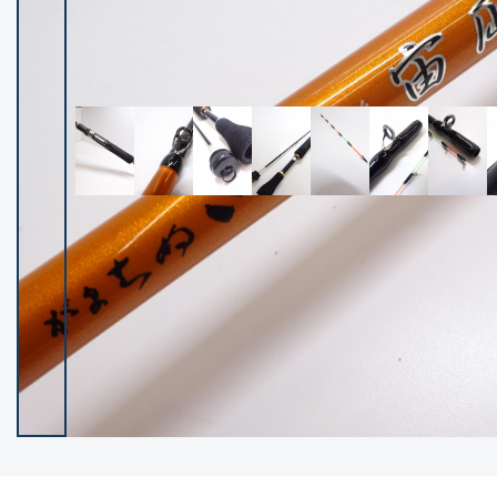
イシグロ御殿場店
イシグロ伊東店
ランク
(102119)
SA
(2946)
A
(17275)
B+
(12268)
B
(21943)
C
(38721)
C-
(5135)
D
(2192)
ランクについて