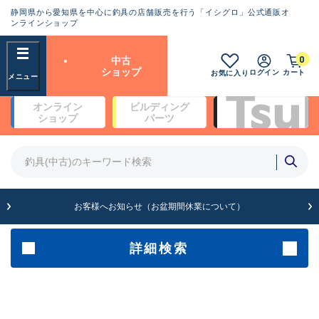
静岡県から愛知県を中心に釣具の店舗販売を行う「イシグロ」公式通販オ
ランクとは？
ンラインショップ
フリーワード
0
中古
SA
ショップ
ログイン
カート
お気に入り
新古品（メーカー問屋から仕
オンライン
ビルディング
入れた未使用品）
良
ショップ
パーツ
商品カテゴリ
※店頭展示時の置き傷が付いている
ものも含む
竿・ルアーロッド(4)
竿・ルアーロッド(64190)
リール・カスタムパーツ(35604)
A
ルアー・エギ(1807)
お客様へお知らせ（お盆期間休業について）
傷が極めて少ない極上品
その他・雑品(1061)
メーカー
詳細検索
B+
使用感や傷は少なく比較的美
店舗
品