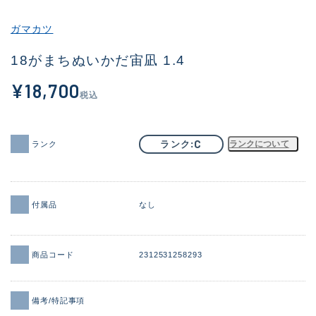
その他
ガマカツ
新商品
(1851)
18がまちぬいかだ宙凪 1.4
おすすめ
(160)
¥18,700
税込
値下げ品
(14305)
OH済
(933)
C
ランク
ランクについて
ランク
DCチェック済
(1328)
在庫有のみ
(22150)
付属品
なし
価格
商品コード
2312531258293
この条件で検索する
備考/特記事項