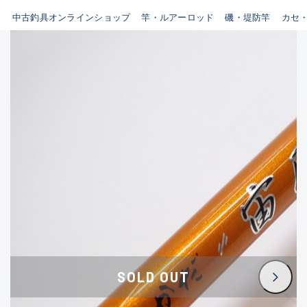
イシグロ鳴海店
中古釣具オンラインショップ
竿・ルアーロッド
磯・堤防竿
カセ
B
イシグロフレスポ鈴鹿店
使用感や傷はあるが全体的に
イシグロ津高茶屋店
綺麗な良品
イシグロ西春店
C
イシグロ中川かの里店
使用感や傷のある一般的な中
イシグロカインズモール彦根店
古品
イシグロ静岡中吉田店
C-
イシグロ名東引山店
かなり使用感があり、全体的
イシグロ豊田店
に目立つ傷が多い品
イシグロ豊橋向山店
イシグロ岐阜店
D
SOLD OUT
イシグロ高林店
著しく状態が悪いが使用はで