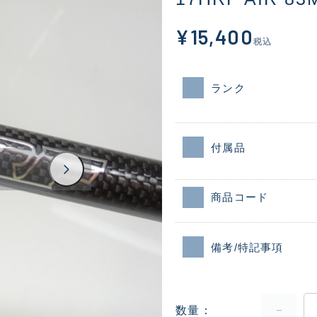
¥15,400
税込
ランク
付属品
商品コード
備考/特記事項
数量