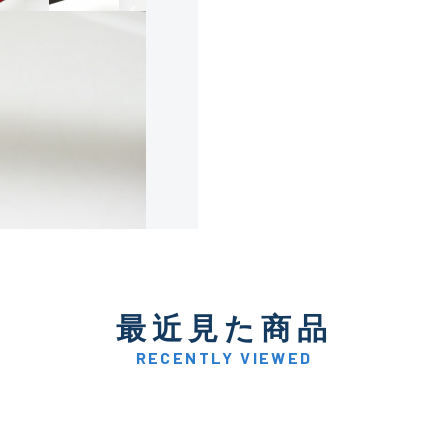
使用感や傷は少なく比較的
B+
使用感や傷はあるが全体的
B
使用感や傷のある一般的な
C
かなり使用感があり、全体
最近見た商品
C-
い品
RECENTLY VIEWED
著しく状態が悪いが使用は
D
品も含む