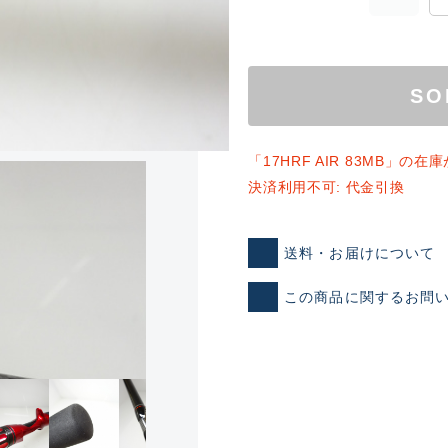
SO
「17HRF AIR 83MB」の
決済利用不可: 代金引換
ランクとは？
送料・お届けについて
この商品に関するお問
新古品（メーカー問屋から
品）
SA
※店頭展示時の置き傷が付いて
傷が極めて少ない極上品
A