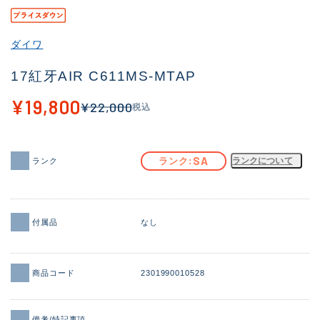
その他
ダイワ
新商品
(1998)
17紅牙AIR C611MS-MTAP
おすすめ
(177)
¥19,800
¥22,000
税込
値下げ品
(14305)
OH済
(933)
SA
ランク
ランクについて
ランク
DCチェック済
(1328)
在庫有のみ
(22155)
価格
付属品
なし
商品コード
2301990010528
この条件で検索する
備考/特記事項