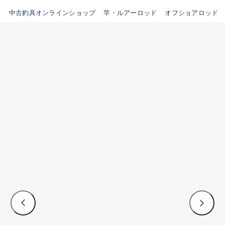
イシグロ鳴海店
中古釣具オンラインショップ
竿・ルアーロッド
オフショアロッド
B
イシグロフレスポ鈴鹿店
使用感や傷はあるが全体的に
イシグロ津高茶屋店
綺麗な良品
イシグロ西春店
C
イシグロ中川かの里店
使用感や傷のある一般的な中
イシグロカインズモール彦根店
古品
イシグロ静岡中吉田店
C-
イシグロ名東引山店
かなり使用感があり、全体的
イシグロ豊田店
に目立つ傷が多い品
イシグロ豊橋向山店
イシグロ岐阜店
D
イシグロ高林店
著しく状態が悪いが使用はで