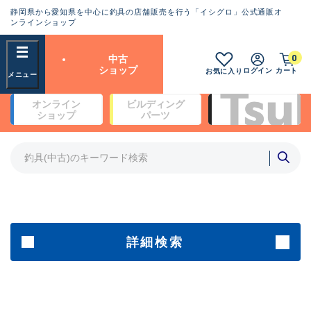
静岡県から愛知県を中心に釣具の店舗販売を行う「イシグロ」公式通販オ
ランクとは？
ンラインショップ
フリーワード
0
中古
SA
ショップ
ログイン
カート
お気に入り
新古品（メーカー問屋から仕
オンライン
ビルディング
入れた未使用品）
良
ショップ
パーツ
商品カテゴリ
※店頭展示時の置き傷が付いている
ものも含む
竿・ルアーロッド(4)
竿・ルアーロッド(64190)
リール・カスタムパーツ(35604)
A
ルアー・エギ(1807)
傷が極めて少ない極上品
その他・雑品(1061)
メーカー
詳細検索
B+
使用感や傷は少なく比較的美
店舗
品