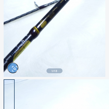
きるもの、改造品も含む
悪
イシグロ西尾店
イシグロ三河安城店
※ルアー、エギ、雑品、その他につきましては
ランク表記はございません。 状態は写真にて
ご確認ください。
イシグロ半田店
イシグロ岡崎大樹寺店
イシグロ岡崎若松店
イシグロ焼津店
イシグロ掛川店
イシグロ沼津店
1
/
13
イシグロ駿東柿田川店
イシグロ磐田店
イシグロ豊川店
イシグロ富士店