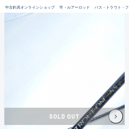
イシグロ鳴海店
中古釣具オンラインショップ
竿・ルアーロッド
バス・トラウト・フ
B
イシグロフレスポ鈴鹿店
使用感や傷はあるが全体的に
イシグロ津高茶屋店
綺麗な良品
イシグロ西春店
C
イシグロ中川かの里店
使用感や傷のある一般的な中
イシグロカインズモール彦根店
古品
イシグロ静岡中吉田店
C-
イシグロ名東引山店
かなり使用感があり、全体的
イシグロ豊田店
に目立つ傷が多い品
イシグロ豊橋向山店
イシグロ岐阜店
D
SOLD OUT
イシグロ高林店
著しく状態が悪いが使用はで