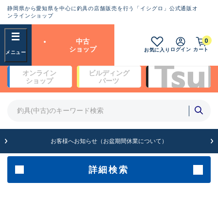
静岡県から愛知県を中心に釣具の店舗販売を行う「イシグロ」公式通販オ
ランクとは？
ンラインショップ
フリーワード
0
中古
SA
ショップ
ログイン
カート
お気に入り
新古品（メーカー問屋から仕
オンライン
ビルディング
入れた未使用品）
良
ショップ
パーツ
商品カテゴリ
※店頭展示時の置き傷が付いている
ものも含む
竿・ルアーロッド(4)
竿・ルアーロッド(64369)
リール・カスタムパーツ(35700)
A
ルアー・エギ(1811)
お客様へお知らせ（お盆期間休業について）
傷が極めて少ない極上品
その他・雑品(1063)
メーカー
詳細検索
B+
使用感や傷は少なく比較的美
店舗
品