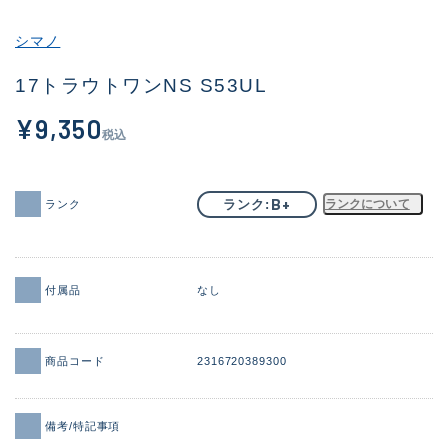
その他
シマノ
新商品
(1956)
17トラウトワンNS S53UL
おすすめ
(164)
¥9,350
税込
値下げ品
(14301)
OH済
(936)
B+
ランク
ランクについて
ランク
DCチェック済
(1337)
在庫有のみ
(21991)
付属品
なし
価格
商品コード
2316720389300
この条件で検索する
備考/特記事項