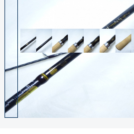
イシグロ御殿場店
イシグロ伊東店
ランク
(102400)
SA
(2953)
A
(17318)
B+
(12301)
B
(21990)
C
(38837)
C-
(5150)
D
(2205)
ランクについて