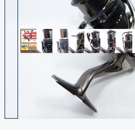
イシグロ御殿場店
イシグロ伊東店
ランク
(102538)
SA
(2966)
A
(17341)
B+
(12322)
B
(22013)
C
(38877)
C-
(5167)
D
(2205)
ランクについて