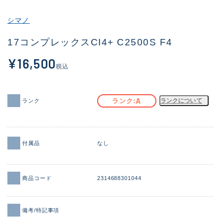
その他
シマノ
新商品
(2101)
17コンプレックスCI4+ C2500S F4
おすすめ
(177)
¥16,500
税込
値下げ品
(14299)
OH済
(943)
A
ランク
ランクについて
ランク
DCチェック済
(1339)
在庫有のみ
(21940)
付属品
なし
価格
商品コード
2314688301044
この条件で検索する
備考/特記事項