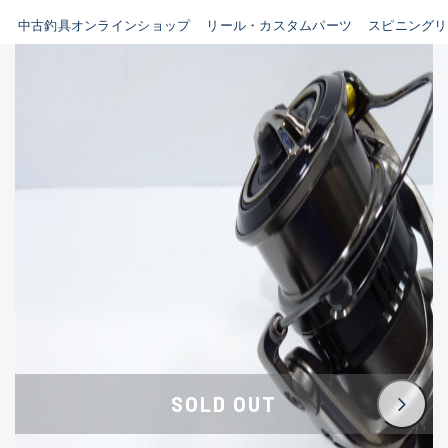
イシグロ鳴海店
中古釣具オンラインショップ
リール・カスタムパーツ
スピニングリ
B
イシグロフレスポ鈴鹿店
使用感や傷はあるが全体的に
イシグロ津高茶屋店
綺麗な良品
イシグロ西春店
C
イシグロカインズモール彦根店
使用感や傷のある一般的な中
イシグロ中川かの里店
古品
イシグロ静岡中吉田店
C-
イシグロ名東引山店
かなり使用感があり、全体的
イシグロ豊田店
に目立つ傷が多い品
イシグロ豊橋向山店
イシグロ岐阜店
D
SOLD OUT
イシグロ高林店
著しく状態が悪いが使用はで