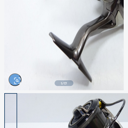
きるもの、改造品も含む
悪
イシグロ西尾店
イシグロ三河安城店
※ルアー、エギ、雑品、その他につきましては
ランク表記はございません。 状態は写真にて
ご確認ください。
イシグロ半田店
イシグロ岡崎若松店
イシグロ岡崎大樹寺店
イシグロ焼津店
イシグロ掛川店
イシグロ沼津店
1
/
17
イシグロ駿東柿田川店
イシグロ豊川店
イシグロ磐田店
イシグロ富士店