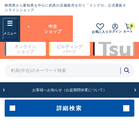
静岡県から愛知県を中心に釣具の店舗販売を行う「イシグロ」公式通販オ
ランクとは？
ンラインショップ
フリーワード
0
中古
SA
ショップ
ログイン
カート
お気に入り
新古品（メーカー問屋から仕
オンライン
ビルディング
入れた未使用品）
良
ショップ
パーツ
商品カテゴリ
※店頭展示時の置き傷が付いている
ものも含む
竿・ルアーロッド(5)
竿・ルアーロッド(64430)
リール・カスタムパーツ(35772)
A
ルアー・エギ(1812)
お客様へお知らせ（お盆期間休業について）
傷が極めて少ない極上品
その他・雑品(1066)
メーカー
詳細検索
B+
使用感や傷は少なく比較的美
店舗
品