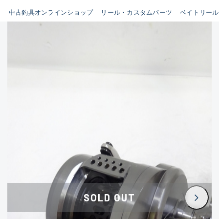
イシグロ鳴海店
中古釣具オンラインショップ
リール・カスタムパーツ
ベイトリール
B
イシグロフレスポ鈴鹿店
使用感や傷はあるが全体的に
イシグロ津高茶屋店
綺麗な良品
イシグロ西春店
C
イシグロ中川かの里店
使用感や傷のある一般的な中
イシグロカインズモール彦根店
古品
イシグロ静岡中吉田店
C-
イシグロ名東引山店
かなり使用感があり、全体的
イシグロ豊田店
に目立つ傷が多い品
イシグロ豊橋向山店
イシグロ岐阜店
D
SOLD OUT
イシグロ西尾店
著しく状態が悪いが使用はで