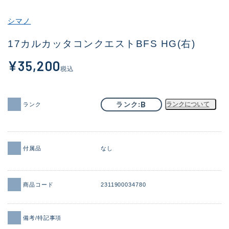
その他
シマノ
新商品
(1858)
17カルカッタコンクエストBFS HG(右)
おすすめ
(170)
¥35,200
税込
値下げ品
(14305)
OH済
(933)
B
ランク
ランクについて
ランク
DCチェック済
(1329)
在庫有のみ
(22177)
付属品
なし
価格
商品コード
2311900034780
この条件で検索する
備考/特記事項