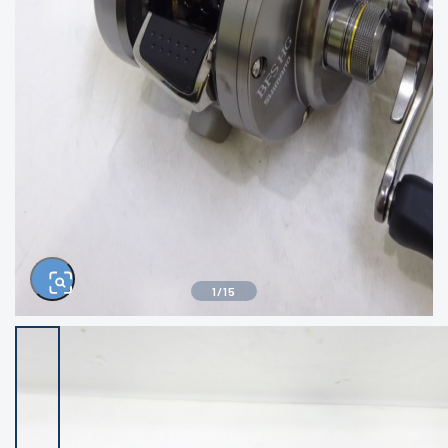
きるもの、改造品も含む
悪
イシグロ高林店
イシグロ三河安城店
※ルアー、エギ、雑品、その他につきましては
ランク表記はございません。 状態は写真にて
ご確認ください。
イシグロ半田店
イシグロ岡崎大樹寺店
イシグロ岡崎若松店
イシグロ焼津店
イシグロ掛川店
イシグロ沼津店
1
/
15
イシグロ駿東柿田川店
イシグロ豊川店
イシグロ富士店
イシグロ磐田店