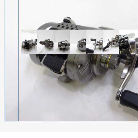
イシグロ御殿場店
イシグロ伊東店
ランク
(101985)
SA
(2941)
A
(17251)
B+
(12260)
B
(21917)
C
(38665)
C-
(5128)
D
(2186)
ランクについて