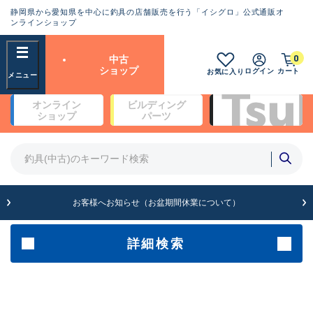
静岡県から愛知県を中心に釣具の店舗販売を行う「イシグロ」公式通販オ
ランクとは？
ンラインショップ
フリーワード
0
中古
SA
ショップ
ログイン
カート
お気に入り
新古品（メーカー問屋から仕
オンライン
ビルディング
入れた未使用品）
良
ショップ
パーツ
商品カテゴリ
※店頭展示時の置き傷が付いている
ものも含む
竿・ルアーロッド(4)
竿・ルアーロッド(64099)
リール・カスタムパーツ(35561)
A
ルアー・エギ(1807)
お客様へお知らせ（お盆期間休業について）
傷が極めて少ない極上品
その他・雑品(1061)
メーカー
詳細検索
B+
使用感や傷は少なく比較的美
店舗
品