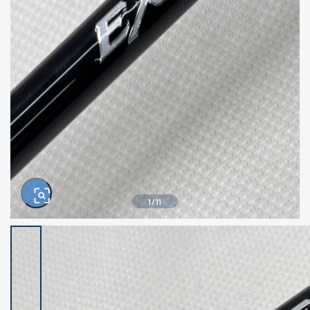
きるもの、改造品も含む
悪
イシグロ西尾店
イシグロ三河安城店
※ルアー、エギ、雑品、その他につきましては
ランク表記はございません。 状態は写真にて
ご確認ください。
イシグロ半田店
イシグロ岡崎大樹寺店
イシグロ岡崎若松店
イシグロ焼津店
イシグロ掛川店
イシグロ沼津店
1
/
11
イシグロ駿東柿田川店
イシグロ磐田店
イシグロ豊川店
イシグロ富士店