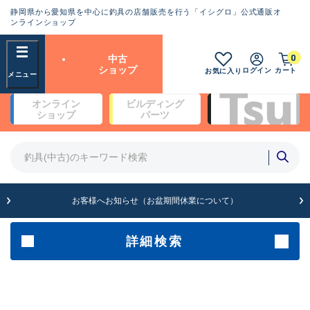
静岡県から愛知県を中心に釣具の店舗販売を行う「イシグロ」公式通販オ
ランクとは？
ンラインショップ
フリーワード
0
中古
SA
ショップ
ログイン
カート
お気に入り
新古品（メーカー問屋から仕
オンライン
ビルディング
入れた未使用品）
良
ショップ
パーツ
商品カテゴリ
※店頭展示時の置き傷が付いている
ものも含む
竿・ルアーロッド(4)
竿・ルアーロッド(64369)
リール・カスタムパーツ(35700)
A
ルアー・エギ(1811)
お客様へお知らせ（お盆期間休業について）
傷が極めて少ない極上品
その他・雑品(1063)
メーカー
詳細検索
B+
使用感や傷は少なく比較的美
店舗
品