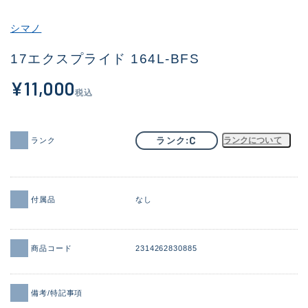
その他
シマノ
新商品
(1956)
17エクスプライド 164L-BFS
おすすめ
(164)
¥11,000
税込
値下げ品
(14301)
OH済
(936)
C
ランク
ランクについて
ランク
DCチェック済
(1337)
在庫有のみ
(21991)
付属品
なし
価格
商品コード
2314262830885
この条件で検索する
備考/特記事項