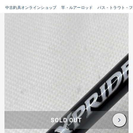
イシグロ鳴海店
中古釣具オンラインショップ
竿・ルアーロッド
バス・トラウト・フ
B
イシグロフレスポ鈴鹿店
使用感や傷はあるが全体的に
イシグロ津高茶屋店
綺麗な良品
イシグロ西春店
C
イシグロ中川かの里店
使用感や傷のある一般的な中
イシグロカインズモール彦根店
古品
イシグロ静岡中吉田店
C-
イシグロ名東引山店
かなり使用感があり、全体的
イシグロ豊田店
に目立つ傷が多い品
イシグロ豊橋向山店
イシグロ岐阜店
D
SOLD OUT
イシグロ高林店
著しく状態が悪いが使用はで