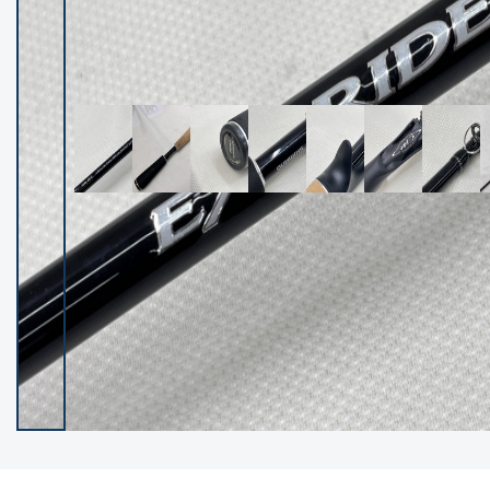
イシグロ御殿場店
イシグロ伊東店
ランク
(102400)
SA
(2953)
A
(17318)
B+
(12301)
B
(21990)
C
(38837)
C-
(5150)
D
(2205)
ランクについて