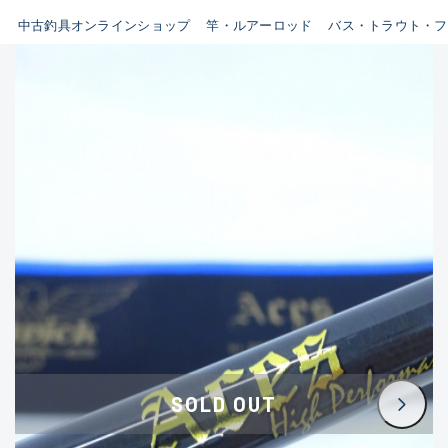
イシグロ鳴海店
中古釣具オンラインショップ
竿・ルアーロッド
バス・トラウト・フ
B
イシグロフレスポ鈴鹿店
使用感や傷はあるが全体的に
イシグロ津高茶屋店
綺麗な良品
イシグロ西春店
C
イシグロ中川かの里店
使用感や傷のある一般的な中
イシグロカインズモール彦根店
古品
イシグロ静岡中吉田店
C-
イシグロ名東引山店
かなり使用感があり、全体的
イシグロ豊田店
に目立つ傷が多い品
イシグロ豊橋向山店
イシグロ岐阜店
D
SOLD OUT
イシグロ高林店
著しく状態が悪いが使用はで