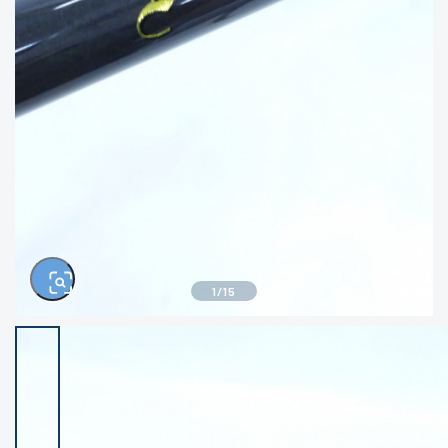
きるもの、改造品も含む
悪
イシグロ西尾店
イシグロ三河安城店
※ルアー、エギ、雑品、その他につきましては
ランク表記はございません。 状態は写真にて
ご確認ください。
イシグロ半田店
イシグロ岡崎若松店
イシグロ岡崎大樹寺店
イシグロ焼津店
イシグロ掛川店
イシグロ沼津店
1
/
15
イシグロ駿東柿田川店
イシグロ豊川店
イシグロ磐田店
イシグロ富士店