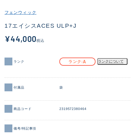
その他
フェンウィック
新商品
(2069)
17エイシスACES ULP+J
おすすめ
(183)
¥44,000
税込
値下げ品
(14298)
OH済
(944)
A
ランク
ランクについて
ランク
DCチェック済
(1339)
在庫有のみ
(21913)
付属品
袋
価格
商品コード
2319572380464
この条件で検索する
備考/特記事項