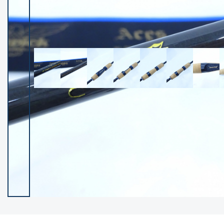
イシグロ御殿場店
イシグロ伊東店
ランク
(102608)
SA
(2967)
A
(17354)
B+
(12336)
B
(22022)
C
(38898)
C-
(5171)
D
(2208)
ランクについて