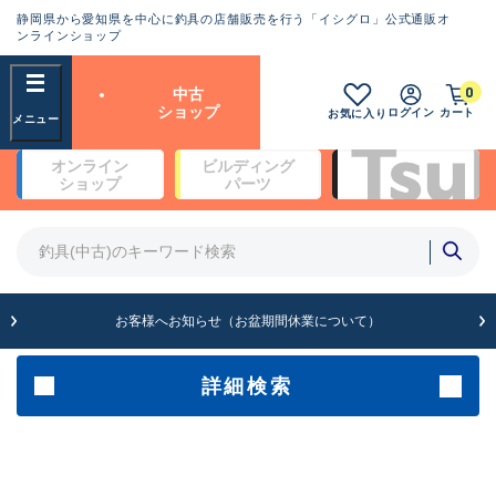
静岡県から愛知県を中心に釣具の店舗販売を行う「イシグロ」公式通販オ
ランクとは？
ンラインショップ
フリーワード
0
中古
SA
ショップ
ログイン
カート
お気に入り
新古品（メーカー問屋から仕
オンライン
ビルディング
入れた未使用品）
良
ショップ
パーツ
商品カテゴリ
※店頭展示時の置き傷が付いている
ものも含む
竿・ルアーロッド(5)
竿・ルアーロッド(64464)
リール・カスタムパーツ(35798)
A
ルアー・エギ(1816)
お客様へお知らせ（お盆期間休業について）
傷が極めて少ない極上品
その他・雑品(1072)
メーカー
詳細検索
B+
使用感や傷は少なく比較的美
店舗
品