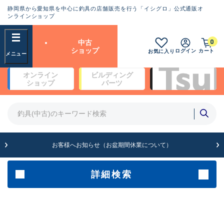
静岡県から愛知県を中心に釣具の店舗販売を行う「イシグロ」公式通販オ
ランクとは？
ンラインショップ
フリーワード
0
中古
SA
ショップ
ログイン
カート
お気に入り
新古品（メーカー問屋から仕
オンライン
ビルディング
入れた未使用品）
良
ショップ
パーツ
商品カテゴリ
※店頭展示時の置き傷が付いている
ものも含む
竿・ルアーロッド(4)
竿・ルアーロッド(64369)
リール・カスタムパーツ(35700)
A
ルアー・エギ(1811)
お客様へお知らせ（お盆期間休業について）
傷が極めて少ない極上品
その他・雑品(1063)
メーカー
詳細検索
B+
使用感や傷は少なく比較的美
店舗
品