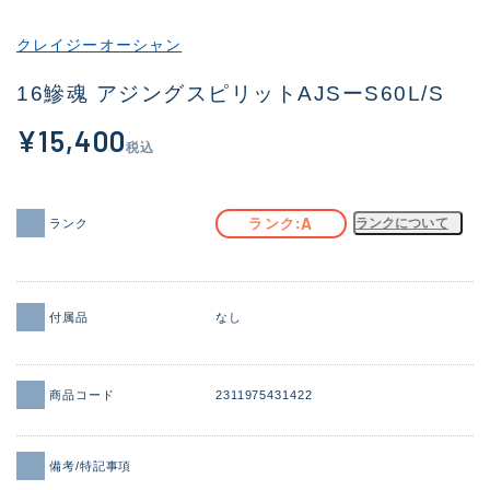
その他
クレイジーオーシャン
新商品
(1956)
16鰺魂 アジングスピリットAJSーS60L/S
おすすめ
(164)
¥15,400
税込
値下げ品
(14301)
OH済
(936)
A
ランク
ランクについて
ランク
DCチェック済
(1337)
在庫有のみ
(21991)
付属品
なし
価格
商品コード
2311975431422
この条件で検索する
備考/特記事項