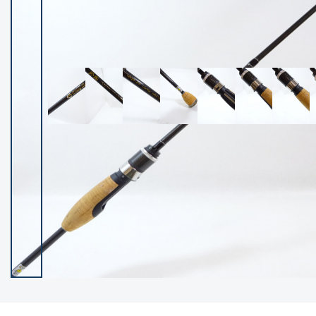
イシグロ御殿場店
イシグロ伊東店
ランク
(102400)
SA
(2953)
A
(17318)
B+
(12301)
B
(21990)
C
(38837)
C-
(5150)
D
(2205)
ランクについて