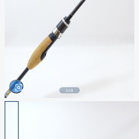
きるもの、改造品も含む
悪
イシグロ西尾店
イシグロ三河安城店
※ルアー、エギ、雑品、その他につきましては
ランク表記はございません。 状態は写真にて
ご確認ください。
イシグロ半田店
イシグロ岡崎大樹寺店
イシグロ岡崎若松店
イシグロ焼津店
イシグロ掛川店
イシグロ沼津店
1
/
13
イシグロ駿東柿田川店
イシグロ磐田店
イシグロ豊川店
イシグロ富士店