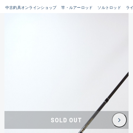
イシグロ鳴海店
中古釣具オンラインショップ
竿・ルアーロッド
ソルトロッド
ラ
B
イシグロフレスポ鈴鹿店
使用感や傷はあるが全体的に
イシグロ津高茶屋店
綺麗な良品
イシグロ西春店
C
イシグロ中川かの里店
使用感や傷のある一般的な中
イシグロカインズモール彦根店
古品
イシグロ静岡中吉田店
C-
イシグロ名東引山店
かなり使用感があり、全体的
イシグロ豊田店
に目立つ傷が多い品
イシグロ豊橋向山店
イシグロ岐阜店
D
SOLD OUT
イシグロ高林店
著しく状態が悪いが使用はで