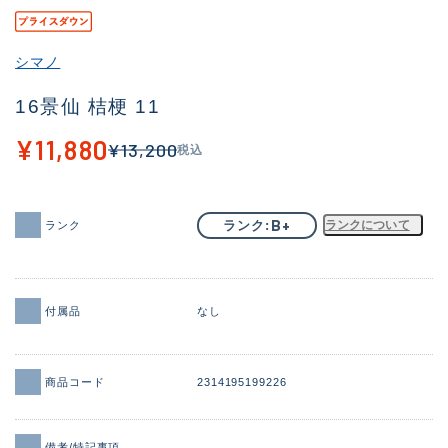
その他
シマノ
新商品
(2040)
16景仙 桔梗 11
おすすめ
(168)
¥11,880
¥13,200
税込
値下げ品
(14300)
OH済
(943)
B+
ランク
ランクについて
ランク
DCチェック済
(1338)
在庫有のみ
(21966)
価格
付属品
なし
商品コード
2314195199226
この条件で検索する
備考/特記事項