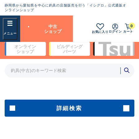
静岡県から愛知県を中心に釣具の店舗販売を行う「イシグロ」公式通販オ
ランクとは？
ンラインショップ
フリーワード
0
中古
SA
ショップ
ログイン
カート
お気に入り
新古品（メーカー問屋から仕
オンライン
ビルディング
入れた未使用品）
良
ショップ
パーツ
商品カテゴリ
※店頭展示時の置き傷が付いている
ものも含む
竿・ルアーロッド(5)
竿・ルアーロッド(64393)
リール・カスタムパーツ(35754)
A
ルアー・エギ(1813)
傷が極めて少ない極上品
その他・雑品(1065)
メーカー
詳細検索
B+
使用感や傷は少なく比較的美
店舗
品