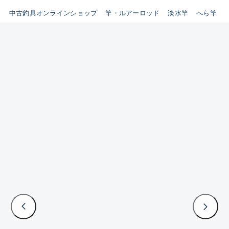
イシグロ鳴海店
中古釣具オンラインショップ
竿・ルアーロッド
淡水竿
へら竿
B
イシグロフレスポ鈴鹿店
使用感や傷はあるが全体的に
イシグロ津高茶屋店
綺麗な良品
イシグロ西春店
C
イシグロカインズモール彦根店
使用感や傷のある一般的な中
イシグロ中川かの里店
古品
イシグロ静岡中吉田店
C-
イシグロ名東引山店
かなり使用感があり、全体的
イシグロ豊田店
に目立つ傷が多い品
イシグロ豊橋向山店
イシグロ岐阜店
D
イシグロ高林店
著しく状態が悪いが使用はで