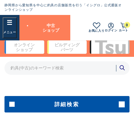
静岡県から愛知県を中心に釣具の店舗販売を行う「イシグロ」公式通販オ
ランクとは？
ンラインショップ
フリーワード
0
中古
SA
ショップ
ログイン
カート
お気に入り
新古品（メーカー問屋から仕
オンライン
ビルディング
入れた未使用品）
良
ショップ
パーツ
商品カテゴリ
※店頭展示時の置き傷が付いている
ものも含む
竿・ルアーロッド(4)
竿・ルアーロッド(64348)
リール・カスタムパーツ(35694)
A
ルアー・エギ(1811)
傷が極めて少ない極上品
その他・雑品(1063)
メーカー
詳細検索
B+
使用感や傷は少なく比較的美
店舗
品