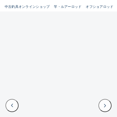
イシグロ鳴海店
中古釣具オンラインショップ
竿・ルアーロッド
オフショアロッド
B
イシグロフレスポ鈴鹿店
使用感や傷はあるが全体的に
イシグロ津高茶屋店
綺麗な良品
イシグロ西春店
C
イシグロカインズモール彦根店
使用感や傷のある一般的な中
イシグロ中川かの里店
古品
イシグロ静岡中吉田店
C-
イシグロ名東引山店
かなり使用感があり、全体的
イシグロ豊田店
に目立つ傷が多い品
イシグロ豊橋向山店
イシグロ岐阜店
D
イシグロ高林店
著しく状態が悪いが使用はで