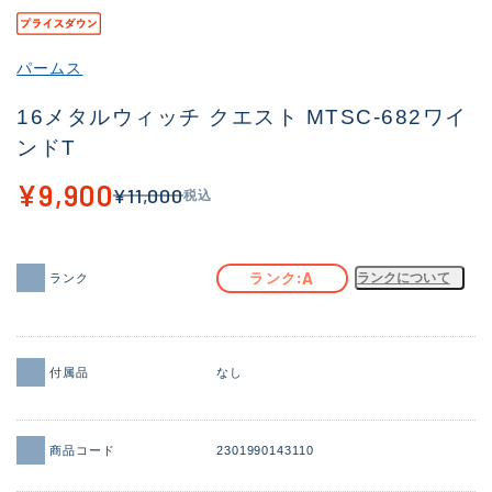
その他
パームス
新商品
(2030)
16メタルウィッチ クエスト MTSC-682ワイ
おすすめ
(181)
ンドT
値下げ品
(14301)
¥9,900
¥11,000
税込
OH済
(936)
DCチェック済
(1337)
A
ランク
ランクについて
ランク
在庫有のみ
(22014)
価格
付属品
なし
この条件で検索する
商品コード
2301990143110