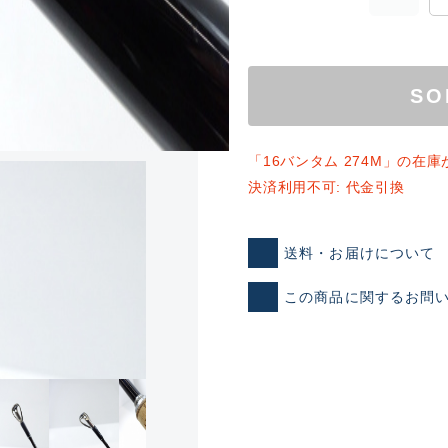
SO
「16バンタム 274M」の在
決済利用不可: 代金引換
ランクとは？
送料・お届けについて
この商品に関するお問
新古品（メーカー問屋から
品）
SA
※店頭展示時の置き傷が付いて
傷が極めて少ない極上品
A