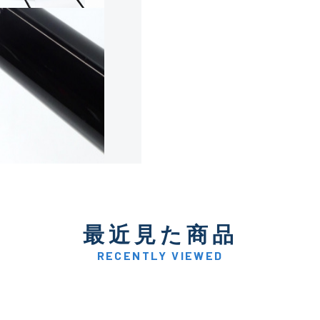
使用感や傷は少なく比較的
B+
使用感や傷はあるが全体的
B
使用感や傷のある一般的な
C
かなり使用感があり、全体
最近見た商品
C-
い品
RECENTLY VIEWED
著しく状態が悪いが使用は
D
品も含む