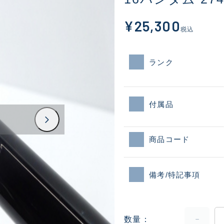
¥25,300
税込
ランク
付属品
商品コード
備考/特記事項
数量