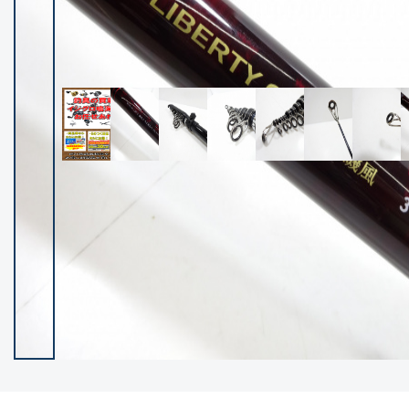
イシグロ御殿場店
イシグロ伊東店
ランク
(102400)
SA
(2953)
A
(17318)
B+
(12301)
B
(21990)
C
(38837)
C-
(5150)
D
(2205)
ランクについて