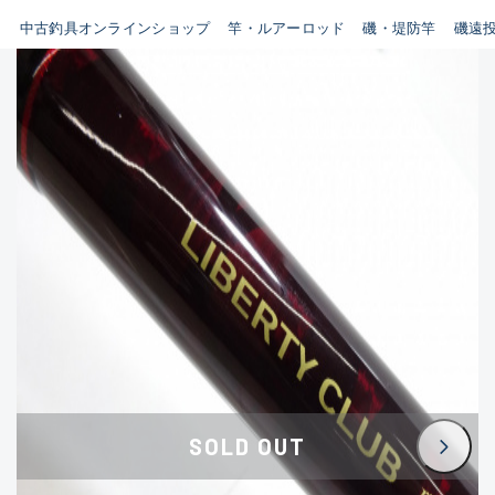
イシグロ鳴海店
中古釣具オンラインショップ
竿・ルアーロッド
磯・堤防竿
磯遠
B
イシグロフレスポ鈴鹿店
使用感や傷はあるが全体的に
イシグロ津高茶屋店
綺麗な良品
イシグロ西春店
C
イシグロ中川かの里店
使用感や傷のある一般的な中
イシグロカインズモール彦根店
古品
イシグロ静岡中吉田店
C-
イシグロ名東引山店
かなり使用感があり、全体的
イシグロ豊田店
に目立つ傷が多い品
イシグロ豊橋向山店
イシグロ岐阜店
D
SOLD OUT
イシグロ高林店
著しく状態が悪いが使用はで