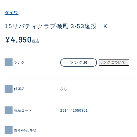
その他
ダイワ
新商品
(1956)
15リバティクラブ磯風 3-53遠投・K
おすすめ
(164)
¥4,950
税込
値下げ品
(14301)
OH済
(936)
B
ランク
ランクについて
ランク
DCチェック済
(1337)
在庫有のみ
(21991)
付属品
なし
価格
商品コード
2314441050981
この条件で検索する
備考/特記事項