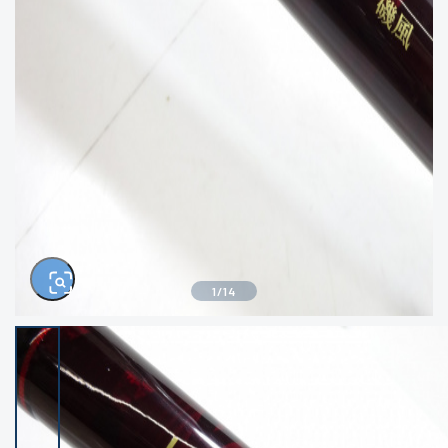
きるもの、改造品も含む
悪
イシグロ西尾店
イシグロ三河安城店
※ルアー、エギ、雑品、その他につきましては
ランク表記はございません。 状態は写真にて
ご確認ください。
イシグロ半田店
イシグロ岡崎大樹寺店
イシグロ岡崎若松店
イシグロ焼津店
イシグロ掛川店
イシグロ沼津店
1
/
14
イシグロ駿東柿田川店
イシグロ磐田店
イシグロ豊川店
イシグロ富士店