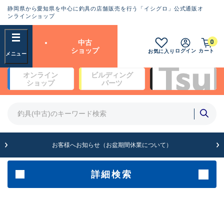
静岡県から愛知県を中心に釣具の店舗販売を行う「イシグロ」公式通販オ
ランクとは？
ンラインショップ
フリーワード
0
中古
SA
ショップ
ログイン
カート
お気に入り
新古品（メーカー問屋から仕
オンライン
ビルディング
入れた未使用品）
良
ショップ
パーツ
商品カテゴリ
※店頭展示時の置き傷が付いている
ものも含む
竿・ルアーロッド(4)
竿・ルアーロッド(64369)
リール・カスタムパーツ(35700)
A
ルアー・エギ(1811)
お客様へお知らせ（お盆期間休業について）
傷が極めて少ない極上品
その他・雑品(1063)
メーカー
詳細検索
B+
使用感や傷は少なく比較的美
店舗
品