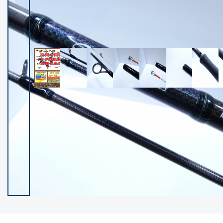
イシグロ御殿場店
イシグロ伊東店
ランク
(102260)
SA
(2950)
A
(17302)
B+
(12284)
B
(21968)
C
(38770)
C-
(5144)
D
(2197)
ランクについて