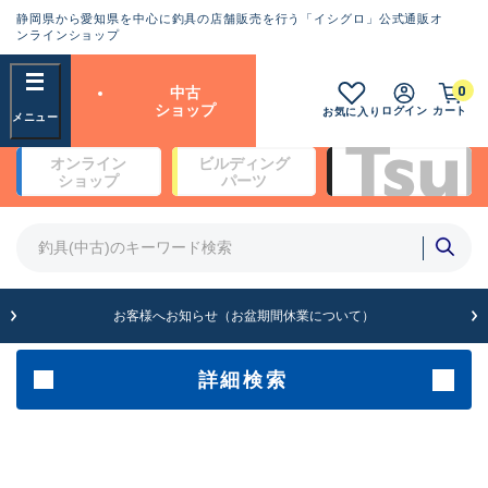
静岡県から愛知県を中心に釣具の店舗販売を行う「イシグロ」公式通販オ
ランクとは？
ンラインショップ
フリーワード
0
中古
SA
ショップ
ログイン
カート
お気に入り
新古品（メーカー問屋から仕
オンライン
ビルディング
入れた未使用品）
良
ショップ
パーツ
商品カテゴリ
※店頭展示時の置き傷が付いている
ものも含む
竿・ルアーロッド(4)
竿・ルアーロッド(64275)
リール・カスタムパーツ(35654)
A
ルアー・エギ(1811)
お客様へお知らせ（お盆期間休業について）
傷が極めて少ない極上品
その他・雑品(1063)
メーカー
詳細検索
B+
使用感や傷は少なく比較的美
店舗
品