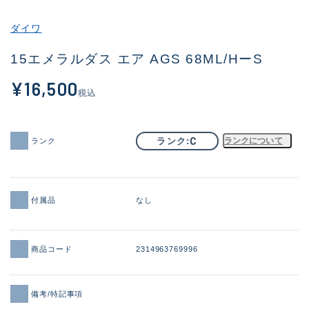
その他
ダイワ
新商品
(1913)
15エメラルダス エア AGS 68ML/HーS
おすすめ
(169)
¥16,500
税込
値下げ品
(14303)
OH済
(936)
C
ランク
ランクについて
ランク
DCチェック済
(1336)
在庫有のみ
(22042)
付属品
なし
価格
商品コード
2314963769996
この条件で検索する
備考/特記事項