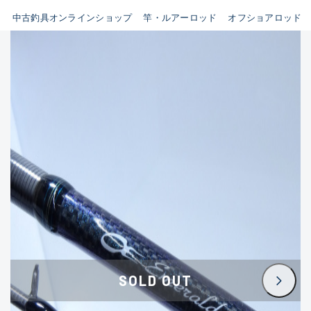
イシグロ鳴海店
中古釣具オンラインショップ
竿・ルアーロッド
オフショアロッド
B
イシグロフレスポ鈴鹿店
使用感や傷はあるが全体的に
イシグロ津高茶屋店
綺麗な良品
イシグロ西春店
C
イシグロ中川かの里店
使用感や傷のある一般的な中
イシグロカインズモール彦根店
古品
イシグロ静岡中吉田店
C-
イシグロ名東引山店
かなり使用感があり、全体的
イシグロ豊田店
に目立つ傷が多い品
イシグロ豊橋向山店
イシグロ岐阜店
D
SOLD OUT
イシグロ高林店
著しく状態が悪いが使用はで