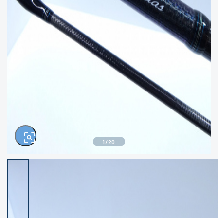
きるもの、改造品も含む
悪
イシグロ西尾店
イシグロ三河安城店
※ルアー、エギ、雑品、その他につきましては
ランク表記はございません。 状態は写真にて
ご確認ください。
イシグロ岡崎大樹寺店
イシグロ半田店
イシグロ岡崎若松店
イシグロ焼津店
イシグロ掛川店
イシグロ沼津店
1
/
20
イシグロ駿東柿田川店
イシグロ豊川店
イシグロ磐田店
イシグロ富士店